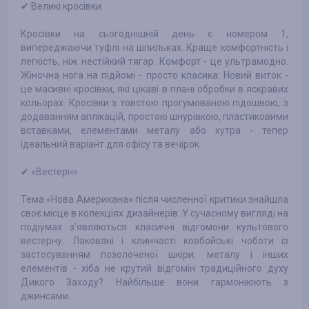
✔ Великі кросівки
Кросівки на сьогоднішній день є номером 1,
випереджаючи туфлі на шпильках. Краще комфортність і
легкість, ніж нестійкий тягар. Комфорт - це ультрамодно.
Жіночна нога на підйомі - просто класика. Новий виток -
це масивні кросівки, які цікаві в плані обробки в яскравих
кольорах. Кросівки з товстою прогумованою підошвою, з
додаванням аплікацій, простою шнурівкою, пластиковими
вставками, елементами металу або хутра - тепер
ідеальний варіант для офісу та вечірок.
✔ «Вестерн»
Тема «Нова Американа» після численної критики знайшла
своє місце в колекціях дизайнерів. У сучасному вигляді на
подіумах з'являються класичні відгомони культового
вестерну. Лаковані і клинчасті ковбойські чоботи із
застосуванням позолоченої шкіри, металу і інших
елементів - хіба не крутий відгомін традиційного духу
Дикого Заходу? Найбільше вони гармоніюють з
джинсами.