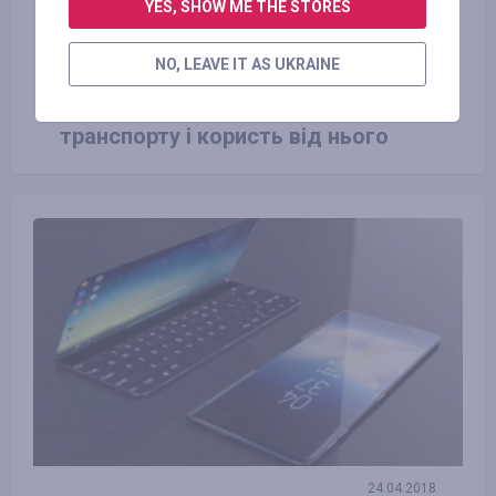
YES, SHOW ME THE STORES
NO, LEAVE IT AS UKRAINE
23.06.2016
Види екологічно чистого
транспорту і користь від нього
24.04.2018