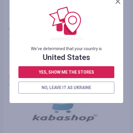
Lab4U - це автоматизована служба замовлень медичних
аналізів.
7.00% - Кешбек з оплаченого замовлення
We've determined that your country is
United States
YES, SHOW ME THE STORES
Кabashop. Магазин покупок техніки
(Росія)
NO, LEAVE IT AS UKRAINE