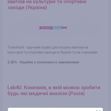
квитків на культурні та спортивні
заходи (Україна)
Tickethunt - зручний сервіс для пошуку квитків на
культурні та спортивні заходи в Україні та за її межами.
2.65% - Кешбек з оплаченого замовлення
Lab4U. Компанія, в якій можна зробити
будь-які медичні аналізи (Росія)