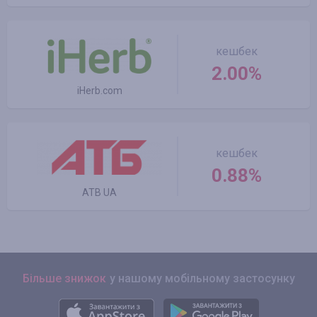
кешбек
2.00%
iHerb.com
кешбек
0.88%
ATB UA
Більше знижок
у нашому мобільному застосунку