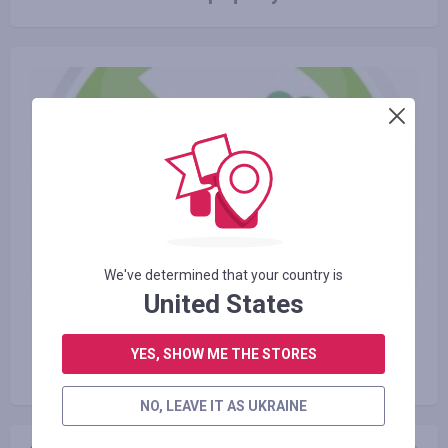
We've determined that your country is
United States
23.06.2016
Види екологічно чистого
YES, SHOW ME THE STORES
транспорту і користь від нього
NO, LEAVE IT AS UKRAINE