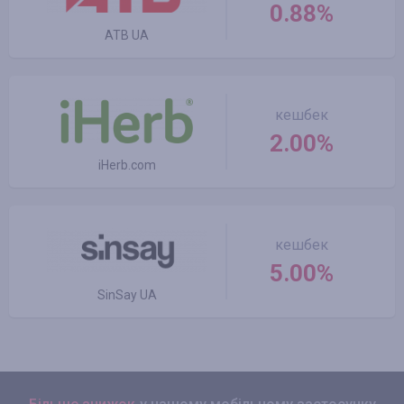
0.88%
ATB UA
кешбек
2.00%
iHerb.com
кешбек
5.00%
SinSay UA