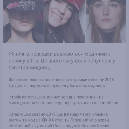
Жіночі капелюшки вважаються модними з
сезону 2015. До цього часу вони популярні у
багатьох модниць.
Жіночі капелюшки вважаються модними з сезону 2015.
До цього часу вони популярні у багатьох модниць.
Історія капелюшків налічує не одне покоління, і на
сьогодні вони частково перевершують інші головні убори.
Капелюшки сезону-2018, це, в першу чергу, класика,
вінтаж та мода з XIX-XX століть. Головний убір вкрай
естетичний, акуратний і благородний. На новий сезон