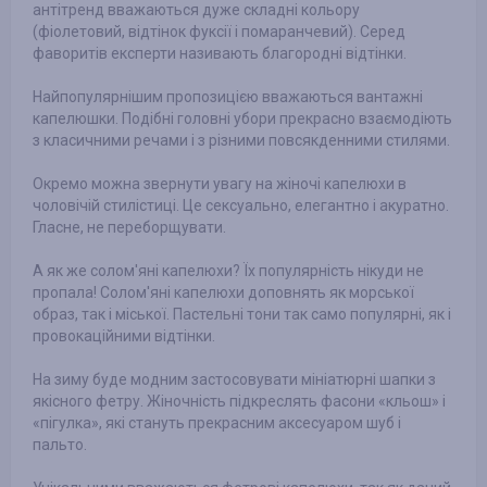
антітренд вважаються дуже складні кольору
(фіолетовий, відтінок фуксії і помаранчевий). Серед
фаворитів експерти називають благородні відтінки.
Найпопулярнішим пропозицією вважаються вантажні
капелюшки. Подібні головні убори прекрасно взаємодіють
з класичними речами і з різними повсякденними стилями.
Окремо можна звернути увагу на жіночі капелюхи в
чоловічій стилістиці. Це сексуально, елегантно і акуратно.
Гласне, не переборщувати.
А як же солом'яні капелюхи? Їх популярність нікуди не
пропала! Солом'яні капелюхи доповнять як морської
образ, так і міської. Пастельні тони так само популярні, як і
провокаційними відтінки.
На зиму буде модним застосовувати мініатюрні шапки з
якісного фетру. Жіночність підкреслять фасони «кльош» і
«пігулка», які стануть прекрасним аксесуаром шуб і
пальто.