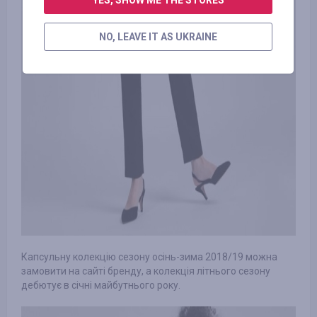
YES, SHOW ME THE STORES
NO, LEAVE IT AS UKRAINE
Капсульну колекцію сезону осінь-зима 2018/19 можна
замовити на сайті бренду, а колекція літнього сезону
дебютує в січні майбутнього року.