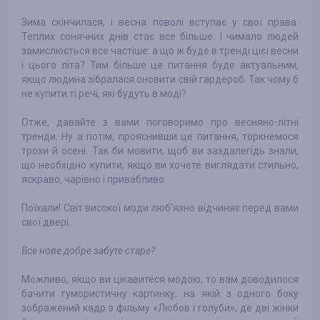
Зима скінчилася, і весна поволі вступає у свої права.
Теплих сонячних днів стає все більше. І чимало людей
замислюється все частіше: а що ж буде в тренді цієї весни
і цього літа? Тим більше це питання буде актуальним,
якщо людина зібралася оновити свій гардероб. Так чому б
не купити ті речі, які будуть в моді?
Отже, давайте з вами поговоримо про весняно-літні
тренди. Ну а потім, прояснивши це питання, торкнемося
трохи й осені. Так би мовити, щоб ви заздалегідь знали,
що необхідно купити, якщо ви хочете виглядати стильно,
яскраво, чарівно і привабливо.
Поїхали! Світ високої моди люб'язно відчиняє перед вами
свої двері.
Все нове добре забуте старе?
Можливо, якщо ви цікавитеся модою, то вам доводилося
бачити гумористичну картинку, на якій з одного боку
зображений кадр з фільму «Любов і голуби», де дві жінки