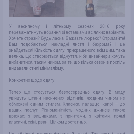
У весняному і літньому сезонах 2016 року
переважатимуть вбрання зі вставками всіляких варіантів.
Хочете стрази? Будь ласка! Бажаєте люрекс? Отримайте!
Вам подобаються накладні листя і бахрома? І це
знайдеться! Кількість одягу, прикрашеного всім цим, така
велика, що створюється відчуття, ніби дизайнери хочуть
вибачитися, таким чином, за те, що кілька сезонів поспіль
видавали стилі мінімалізму.
Конкретно щодо одягу
Тепер що стосується безпосередньо одягу. В моду
увійдуть штани насичених відтінків, жодним чином не
обмежені одним стилем. Класика, палаццо, капрі – до
ваших послуг. Різноманітність модних джинсів також
вражає: з вишивками, з принтами, з квітами, прямі
класичні, скіні, рвані. Цілком достатньо.