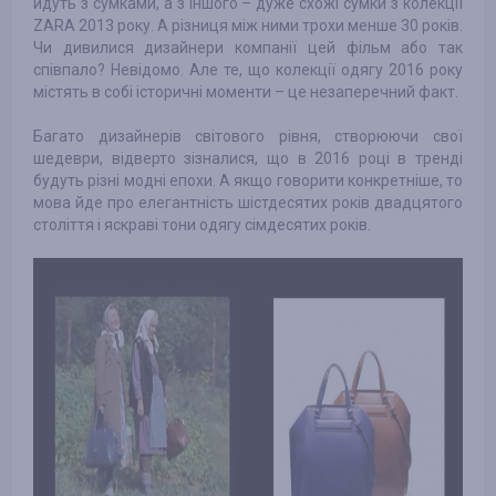
йдуть з сумками, а з іншого – дуже схожі сумки з колекції
ZARA 2013 року. А різниця між ними трохи менше 30 років.
Чи дивилися дизайнери компанії цей фільм або так
співпало? Невідомо. Але те, що колекції одягу 2016 року
містять в собі історичні моменти – це незаперечний факт.
Багато дизайнерів світового рівня, створюючи свої
шедеври, відверто зізналися, що в 2016 році в тренді
будуть різні модні епохи. А якщо говорити конкретніше, то
мова йде про елегантність шістдесятих років двадцятого
століття і яскраві тони одягу сімдесятих років.