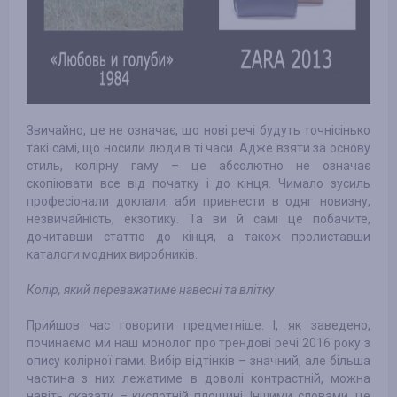
Звичайно, це не означає, що нові речі будуть точнісінько
такі самі, що носили люди в ті часи. Адже взяти за основу
стиль, колірну гаму – це абсолютно не означає
скопіювати все від початку і до кінця. Чимало зусиль
професіонали доклали, аби привнести в одяг новизну,
незвичайність, екзотику. Та ви й самі це побачите,
дочитавши статтю до кінця, а також пролиставши
каталоги модних виробників.
Колір, який переважатиме навесні та влітку
Прийшов час говорити предметніше. І, як заведено,
починаємо ми наш монолог про трендові речі 2016 року з
опису колірної гами. Вибір відтінків – значний, але більша
частина з них лежатиме в доволі контрастній, можна
навіть сказати – кислотній площині. Іншими словами, це