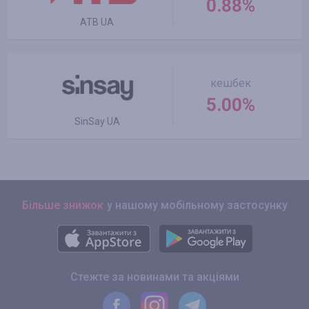
0.88%
ATB UA
кешбек
5.00%
SinSay UA
Більше знижок
у нашому мобільному застосунку
Стежте за новинами та акціями