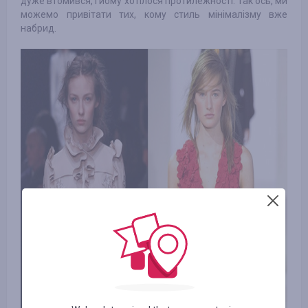
дуже втомився, і йому хотілося протилежності. Так ось, ми
можемо привітати тих, кому стиль мінімалізму вже
набрид.