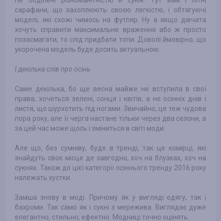
Не обділені різноманітністю й сукні. Тут вам і літні
сарафани, що захоплюють своєю легкістю, і обтягуючі
моделі, які схожі чимось на футляр. Ну а якщо дівчата
хочуть справити максимальне враження або ж просто
позасмагати, то слід придбати топи. Доволі ймовірно, що
укорочена модель буде досить актуальною.
І декілька слів про осінь
Саме декілька, бо ще весна майже не вступила в свої
права, хочеться зелені, сонця і квітів, а не осінніх днів і
листя, що шурхотить під ногами. Звичайно, це теж чудова
пора року, але її черга настане тільки через два сезони, а
за цей час може щось і зміниться в світі моди.
Але що, без сумніву, буде в тренді, так це комірці, які
знайдуть своє місце де завгодно, хоч на блузках, хоч на
сукнях. Також до цієї категорії осіннього тренду 2016 року
належать хустки.
Замша знову в моді. Причому як у вигляді одягу, так і
бахроми. Так само як і сукні з мережива. Виглядає дуже
елегантно, стильно, ефектно. Модниці точно оцінять.