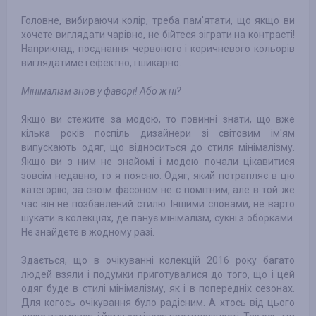
Головне, вибираючи колір, треба пам'ятати, що якщо ви
хочете виглядати чарівно, не бійтеся зіграти на контрасті!
Наприклад, поєднання червоного і коричневого кольорів
виглядатиме і ефектно, і шикарно.
Мінімалізм знов у фаворі! Або ж ні?
Якщо ви стежите за модою, то повинні знати, що вже
кілька років поспіль дизайнери зі світовим ім'ям
випускають одяг, що відноситься до стиля мінімалізму.
Якщо ви з ним не знайомі і модою почали цікавитися
зовсім недавно, то я поясню. Одяг, який потрапляє в цю
категорію, за своїм фасоном не є помітним, але в той же
час він не позбавлений ​​стилю. Іншими словами, не варто
шукати в колекціях, де панує мінімалізм, сукні з оборками.
Не знайдете в жодному разі.
Здається, що в очікуванні колекцій 2016 року багато
людей взяли і подумки приготувалися до того, що і цей
одяг буде в стилі мінімалізму, як і в попередніх сезонах.
Для когось очікування було радісним. А хтось від цього