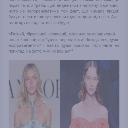
якраз те, що треба, щоб виділитися з натовпу. Звичайно,
ніхто не заперечуватиме той факт, що чимало людей
будуть носити влітку і восени одяг модних відтінків. Але,
як не крути, виділятися він буде.
М'ятний, бірюзовий, рожевий, молочно-помаранчевий –
ось ті кольори, що будуть переважати. Погодьтеся, дуже
екстравагантно? І навіть дуже красиво. Погляньте на
приклад, на фото, чим не варіант?