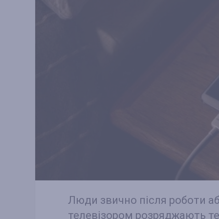
Люди звично після роботи аб
телевізором розряджають те