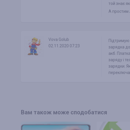
той знає як
А простим л
Vova Golub
Підтримую 
02.11.2020 07:23
зарядка до
акб. Платка
заряду і т
зарядки. Я
переключаю
Вам також може сподобатися