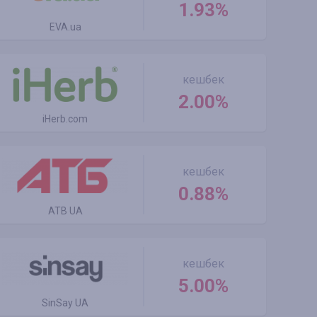
1.93%
EVA.ua
кешбек
2.00%
iHerb.com
кешбек
0.88%
ATB UA
кешбек
5.00%
SinSay UA