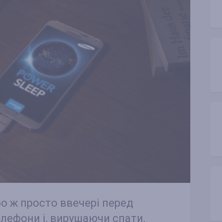
о ж просто ввечері перед
лефони і, вирушаючи спати,