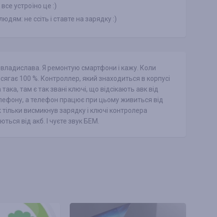
 все устроїно це :)
юдям: не ссіть і ставте на зарядку :)
владислава. Я ремонтую смартфони і кажу. Коли
сягає 100 %. Контроллер, який знаходиться в корпусі
 така, там є так звані ключі, що відсікають авк від
елефону, а телефон працює при цьому живиться від
к тільки висмикнув зарядку і ключі контролера
ться від акб. І чуєте звук БЕМ.