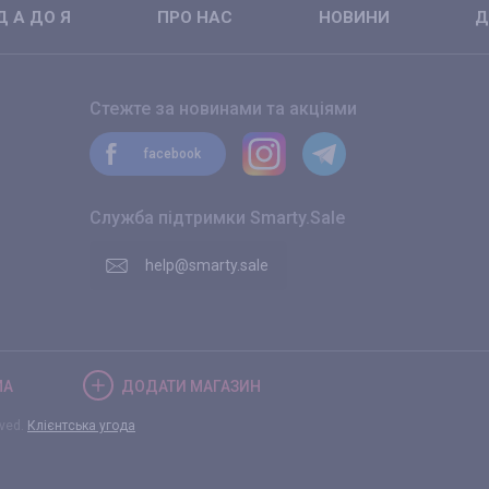
 А ДО Я
ПРО НАС
НОВИНИ
Д
Стежте за новинами та акціями
facebook
Служба підтримки Smarty.Sale
help@smarty.sale
МА
ДОДАТИ
МАГАЗИН
rved.
Клієнтська угода