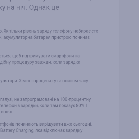
у на ніч. Однак це
 Як тільки рівень заряду телефону набирає сто
рики, акумуляторна батарея пристрою починає
ється, щоб підтримувати смартфони на
одібну процедуру завжди, коли зарядка
улятори. Хімічні процеси тут з плином часу
 галузі, не запрограмовані на 100-процентну
елефон з зарядки, коли там показує 80%. І
вночі.
ртфонів починають вирішувати вже сьогодні.
Battery Charging, яка відключає зарядку