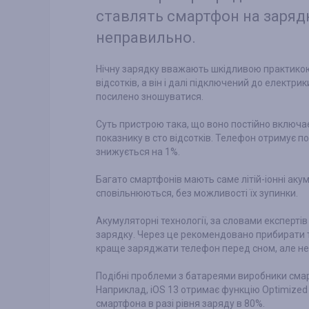
ставлять смартфон на зарядк
неправильно.
Нічну зарядку вважають шкідливою практикою.
відсотків, а він і далі підключений до елект
посилено зношуватися.
Суть пристрою така, що воно постійно включа
показнику в сто відсотків. Телефон отримує п
знижується на 1%.
Багато смартфонів мають саме літій-іонні акум
сповільнюються, без можливості їх зупинки.
Акумуляторні технології, за словами експертів
зарядку. Через це рекомендовано прибирати т
краще заряджати телефон перед сном, але не 
Подібні проблеми з батареями виробники сма
Наприклад, iOS 13 отримає функцію Optimized 
смартфона в разі рівня заряду в 80%.