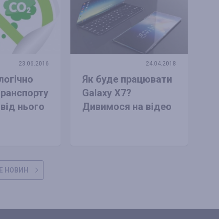
23.06.2016
24.04.2018
логічно
Як буде працювати
транспорту
Galaxy X7?
 від нього
Дивимося на відео
Е НОВИН