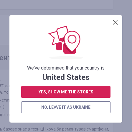
Копіювати посилання
ентаря
We've determined that your country is
United States
.
8% заряду? То ще працює від батарейки виходить? А як
YES, SHOW ME THE STORES
0%, то заряжається?
 статті не знає як вктроєний контроллер заряду, то не
 :)
NO, LEAVE IT AS UKRAINE
що і ноути які підключені до зарядки відразу знашується
ь базове знає в техніці і хоча би ремонтував смартфони,