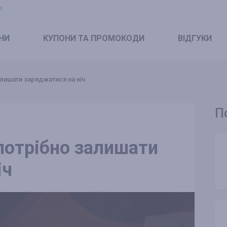
и
НИ
КУПОНИ
ТА ПРОМОКОДИ
ВІДГУКИ
лишати заряджатися на ніч
П
потрібно залишати
іч