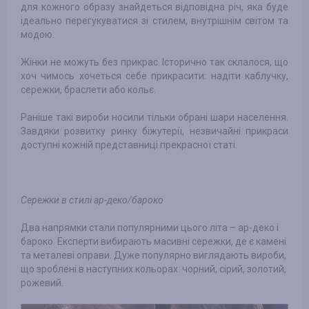
для кожного образу знайдеться відповідна річ, яка буде
ідеально перегукуватися зі стилем, внутрішнім світом та
модою.
Жінки не можуть без прикрас. Історично так склалося, що
хоч чимось хочеться себе прикрасити: надіти каблучку,
сережки, браслети або кольє.
Раніше такі вироби носили тільки обрані шари населення.
Завдяки розвитку ринку біжутерії, незвичайні прикраси
доступні кожній представниці прекрасної статі.
Сережки в стилі ар-деко/бароко
Два напрямки стали популярними цього літа – ар-деко і
бароко. Експерти вибирають масивні сережки, де є камені
та металеві оправи. Дуже популярно виглядають вироби,
що зроблені в наступних кольорах: чорний, сірий, золотий,
рожевий.