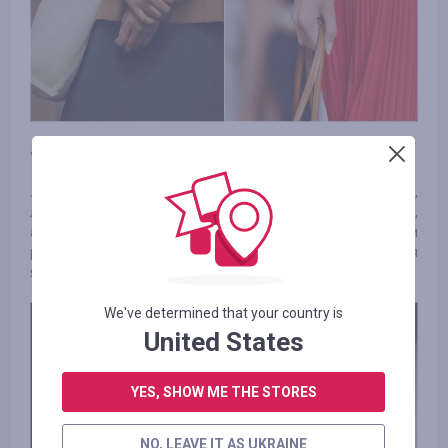
«Вражаючі» ланцюги
Ланцюги цього року більше вибирають пластмасові,
латунні, золоті або срібні. Краще носити їх якомога більше,
а за формою вони мають бути масивніше. Дизайнери
радять не скромничати, адже образ має залишатися
яскравим та сміливим.
We've determined that your country is
United States
YES, SHOW ME THE STORES
NO, LEAVE IT AS UKRAINE