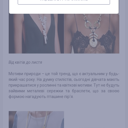
Від квітів до листя
Мотиви природи – це той тренд, що є актуальним у будь-
який час року. На думку стилістів, сьогодні дівчата мають
прикрашатися у рослинні та квіткові мотиви. Тут не будуть
зайвими металеві сережки та браслети, що за своєю
формою нагадують пташине пір'я.