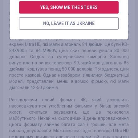
YES, SHOW ME THE STORES
На завершення хотілося б підняти питання, яке хвилює
покупця не менше, ніж якість зображення – питання ціни.
NO, LEAVE IT AS UKRAINE
Перші телевізори з технологією 4К коштували шалені
гроші, які не міг дозволити собі пересічний покупець. Такі
бренди як Sony і LG першими випустили широкоформатні
екрани Ultra HD, які мали діагональ 84 дюйми. Це були KD-
84X9005 та 84LM960V, ціна яких перевищувала 30 000
доларів. Слідом за суперниками компанія Samsung
випустила на ринок телевізор S9, який мав діагональ 85
дюймів і коштував понад 50 000 доларів. Погодьтеся, ціни
просто казкові. Однак незабаром з'явилися бюджетніші
моделі, представлені менш відомою фірмою, які мали
діагональ 42-50 дюймів.
Розглядаючи новий формат 4К, який дозволить
насолоджуватися улюбленим фільмом у більш високій
якості, хочеться зауважити, що це технологія
майбутнього. Нехай на сьогоднішній день впровадження
цього формату займає багато сил і грошей, але мета
виправдовує засоби. Можливо сьогодні телевізор Ultra HD
не кожному по кишені, але не за горами той день, коли він