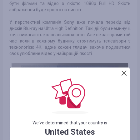
бути фільми та відео з якістю 1080р Full HD. Якість
зображення буде просто на висоті.
У перспективі компанія Sony вже почала перехід від
дисків Blu-ray на Ultra High Definition. Такі дії були неминучі,
хоч і вимагають колосальних коштів. Але не за горами той
час, коли в кожному будинку стоятимуть телевізори з
технологією 4К, адже кожен глядач захоче подивитися
своє улюблене відео у найкращій якості.
We've determined that your country is
United States