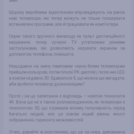
змін.
Щороку виробники відеотехніки впроваджують на ринок
нові телевізори, які тепер можуть не тільки показувати
встановлені програми, але й працювати як комп'ютери.
Окрім такого зручного винаходу як пульт дистанційного
керування, тепер сучасні TV устатковані різними
застосунками, які дозволяють керувати екраном за
допомогою телефона, планшета.
Нещодавно на зміну ламповим чорно-білим телевізорам
прийшли кольорові, потім плоскі РК-дисплеї, після них LED,
а зовсім недавно 3D. Здавалося б, що можна ще вигадати,
аби зробити телевізор досконалішим?
Проте і на це запитання є відповідь – новітня технологія
4К. Вона ще не є такою розповсюдженою, як телевізори з
технологією 3D, що отримали велику популярність серед
багатьох людей, але це зовсім інший рівень якості
зображення, горизонту можливостей.
Отже, давайте ж розглянемо, що це за нова, дивовижна