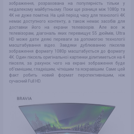
зображення, розрахована на популярність тільки у
недалекому майбутньому. Поки ще різниця між 1080р та
4К не дуже помітна. На цей період часу для технології 4К
немає доступного контенту, а також немає засобів для
доставки його на екрани телевізорів. Але все ж
телевізорам, діагональ яких перевищує 55 дюймів, Ultra
HD може дати деякі переваги за допомогою технології
масштабування відео. Завдяки дублюванню пікселів
зображення формату 1080р масштабується до формату
4К. Один піксель оригінальної картинки ділитиметься на 4
пікселя, за рахунок чого на екрані зображення буде
об'ємнішим, гладкішим, чіткішим та яскравішим. Саме цей
факт робить новий формат перспективнішим, ніж
сучасний Full HD.