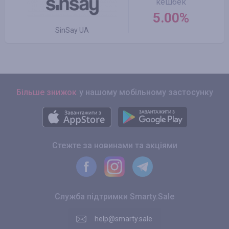
кешбек
5.00%
SinSay UA
Більше знижок
у нашому мобільному застосунку
Стежте за новинами та акціями
Служба підтримки Smarty.Sale
help@smarty.sale