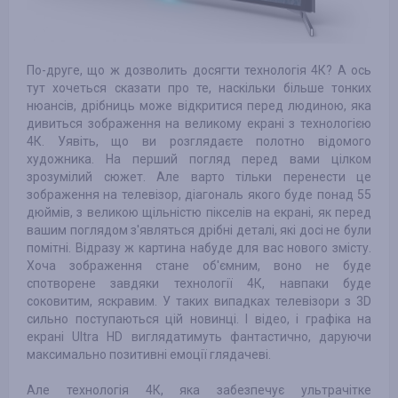
По-друге, що ж дозволить досягти технологія 4К? А ось
тут хочеться сказати про те, наскільки більше тонких
нюансів, дрібниць може відкритися перед людиною, яка
дивиться зображення на великому екрані з технологією
4К. Уявіть, що ви розглядаєте полотно відомого
художника. На перший погляд перед вами цілком
зрозумілий сюжет. Але варто тільки перенести це
зображення на телевізор, діагональ якого буде понад 55
дюймів, з великою щільністю пікселів на екрані, як перед
вашим поглядом з'являться дрібні деталі, які досі не були
помітні. Відразу ж картина набуде для вас нового змісту.
Хоча зображення стане об'ємним, воно не буде
спотворене завдяки технології 4К, навпаки буде
соковитим, яскравим. У таких випадках телевізори з 3D
сильно поступаються цій новинці. І відео, і графіка на
екрані Ultra HD виглядатимуть фантастично, даруючи
максимально позитивні емоції глядачеві.
Але технологія 4К, яка забезпечує ультрачітке