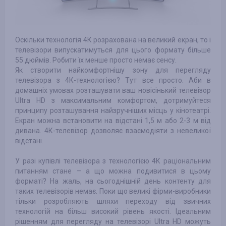
Оскільки технологія 4К розрахована на великий екран, то і
телевізори випускатимуться для цього формату більше
55 дюймів. Робити їх менше просто немає сенсу.
Як створити найкомфортнішу зону для перегляду
телевізора з 4К-технологією? Тут все просто. Аби в
домашніх умовах розташувати ваш новісінький телевізор
Ultra HD з максимальним комфортом, дотримуйтеся
принципу розташування найзручніших місць у кінотеатрі.
Екран можна встановити на відстані 1,5 м або 2-3 м від
дивана. 4К-телевізор дозволяє взаємодіяти з невеликої
відстані.
У разі купівлі телевізора з технологією 4К раціональним
питанням стане – а що можна подивитися в цьому
форматі? На жаль, на сьогоднішній день контенту для
таких телевізорів немає. Поки що великі фірми-виробники
тільки розробляють шляхи переходу від звичних
технологій на більш високий рівень якості. Ідеальним
рішенням для перегляду на телевізорі Ultra HD можуть