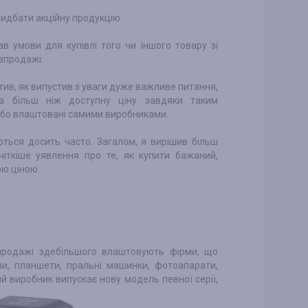
ридбати акційну продукцію.
ав умови для купівлі того чи іншого товару зі
озпродажі.
ітив, як випустив з уваги дуже важливе питання,
 більш ніж доступну ціну завдяки таким
 або влаштовані самими виробниками.
ються досить часто. Загалом, я вирішив більш
чіткіше уявлення про те, як купити бажаний,
ою ціною.
зпродажі здебільшого влаштовують фірми, що
ни, планшети, пральні машинки, фотоапарати,
ий виробник випускає нову модель певної серії,