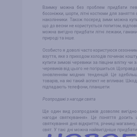
Взимку можна без проблем придбати певні
босоніжки, шорти, літні костюми для заняття 
наколінники. Також посеред зими можна купи
що до весни не користується попитом, відпов
можна вигідно придбати літні лежаки, гамак
природі та інше.
Особисто я доволі часто користуюся сезонни
взуття, яке з приходом холодів починає кошту
купити зимові черевики за півціни влітку чи 
черевиків від цього не погіршиться. Щоправда,
оновленням модних тенденцій. Це здебільш
товарів, на які такий аспект не впливає. Шко
підпадають телефони, планшети.
Розпродажі з нагоди свята
Ще один вид розпродажів дозволяє вигідно
нагоди святкування». Це поняття досить
святкування дня відкриття, річниці магазин
свят.
У такі дні можна найвигідніше придбати 