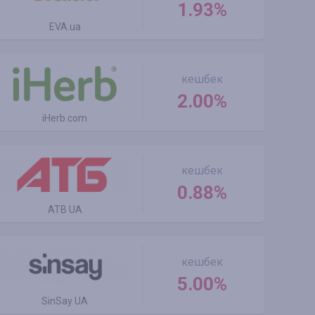
1.93%
EVA.ua
кешбек
2.00%
iHerb.com
кешбек
0.88%
ATB UA
кешбек
5.00%
SinSay UA