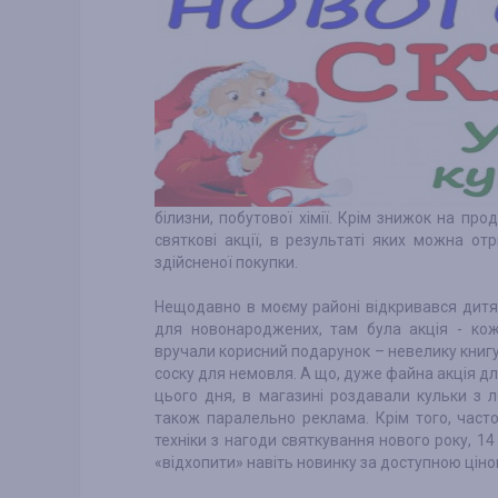
білизни, побутової хімії. Крім знижок на пр
святкові акції, в результаті яких можна о
здійсненої покупки.
Нещодавно в моєму районі відкривався дитя
для новонароджених, там була акція - кожн
вручали корисний подарунок – невелику книг
соску для немовля. А що, дуже файна акція дл
цього дня, в магазині роздавали кульки з 
також паралельно реклама. Крім того, част
техніки з нагоди святкування нового року, 14
«відхопити» навіть новинку за доступною цін