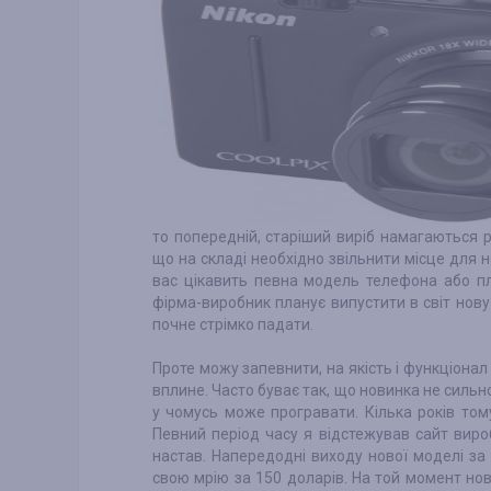
то попередній, старіший виріб намагаються 
що на складі необхідно звільнити місце для н
вас цікавить певна модель телефона або пл
фірма-виробник планує випустити в світ нову
почне стрімко падати.
Проте можу запевнити, на якість і функціона
вплине. Часто буває так, що новинка не сильно 
у чомусь може програвати. Кілька років том
Певний період часу я відстежував сайт вироб
настав. Напередодні виходу нової моделі з
свою мрію за 150 доларів. На той момент но