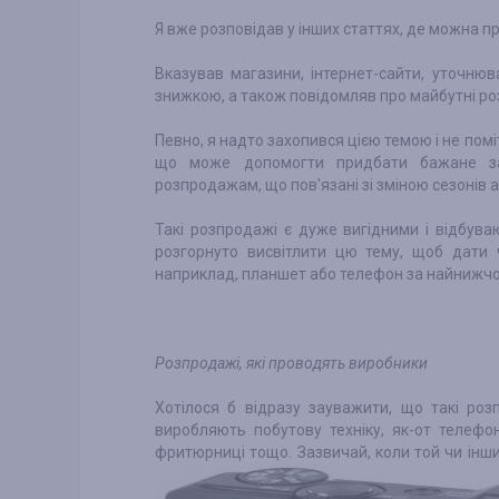
Я вже розповідав у інших статтях, де можна п
Вказував магазини, інтернет-сайти, уточнюв
знижкою, а також повідомляв про майбутні р
Певно, я надто захопився цією темою і не пом
що може допомогти придбати бажане за
розпродажам, що пов'язані зі зміною сезонів
Такі розпродажі є дуже вигідними і відбува
розгорнуто висвітлити цю тему, щоб дати 
наприклад, планшет або телефон за найнижч
Розпродажі, які проводять виробники
Хотілося б відразу зауважити, що такі ро
виробляють побутову техніку, як-от телефо
фритюрниці тощо.
Зазвичай, коли той чи інш