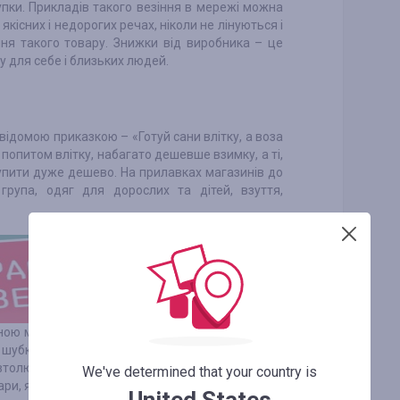
упки. Прикладів такого везіння в мережі можна
якісних і недорогих речах, ніколи не лінуються і
ня такого товару. Знижки від виробника – це
у для себе і близьких людей.
ідомою приказкою – «Готуй сани влітку, а воза
 попитом влітку, набагато дешевше взимку, а ті,
купити дуже дешево. На прилавках магазинів до
група, одяг для дорослих та дітей, взуття,
іною можна купити для дитини санчата, фігурні
 шубку, шапку, теплі шкарпетки і багато іншого.
Автолюбителі можуть з гарною знижкою купити в
We've determined that your country is
вари, які можуть стати в нагоді зимовою порою.