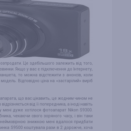
розпродати. Це здебільшого залежить від того,
овинки. Якщо у вас є підключення до Інтернету,
аншета, то можна відстежити з анонсів, коли
 модель. Відповідно ціна на «застарілий» виріб
л апарата, що вас цікавить, це жодним чином не
відрізняється від її попередника, а іноді навіть
у мені дуже хотілося фотоапарат Nikon S9300.
ника, чекаючи свого зоряного часу, і він таки
а неймовірною знижкою мені вдалося придбати
винка S9500 коштувала рази в 2 дорожче, хоча