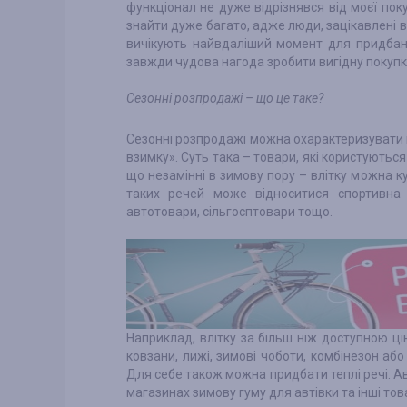
функціонал не дуже відрізнявся від моєї пок
знайти дуже багато, адже люди, зацікавлені в 
вичікують найвдаліший момент для придбан
завжди чудова нагода зробити вигідну покупк
Сезонні розпродажі – що це таке?
Сезонні розпродажі можна охарактеризувати в
взимку». Суть така – товари, які користуються
що незамінні в зимову пору – влітку можна 
таких речей може відноситися спортивна 
автотовари, сільгосптовари тощо.
Наприклад, влітку за більш ніж доступною ц
ковзани, лижі, зимові чоботи, комбінезон або
Для себе також можна придбати теплі речі. 
магазинах зимову гуму для автівки та інші то