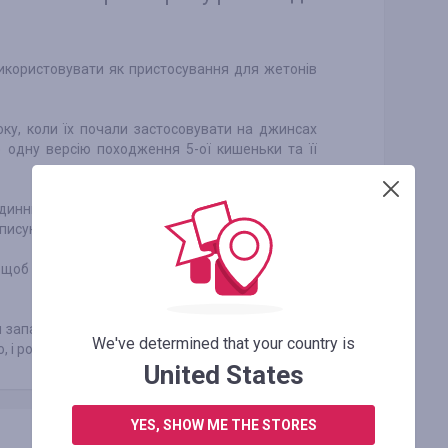
икористовувати як пристосування для жетонів
оку, коли їх почали застосовувати на джинсах
не одну версію походження 5-ої кишеньки та її
динників на ланцюжку, які були в ті часи дуже
описують їх як «watch pocket».
 щоб вони складали цвяхи або невеликі золоті
 запальничок Zippo. Ковбої, що поважали себе,
We've determined that your country is
і розмір кишеньки ідеально вміщує їх.
United States
YES, SHOW ME THE STORES