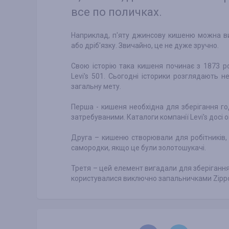
все по поличках.
Наприклад, п'яту джинсову кишеню можна в
або дріб'язку. Звичайно, це не дуже зручно.
Свою історію така кишеня починає з 1873 р
Levi's 501. Сьогодні історики розглядають 
загальну мету.
Перша - кишеня необхідна для зберігання го
затребуваними. Каталоги компанії Levi's досі 
Друга – кишеню створювали для робітників,
самородки, якщо це були золотошукачі.
Третя – цей елемент вигадали для зберігання
користувалися виключно запальничками Zippo, 