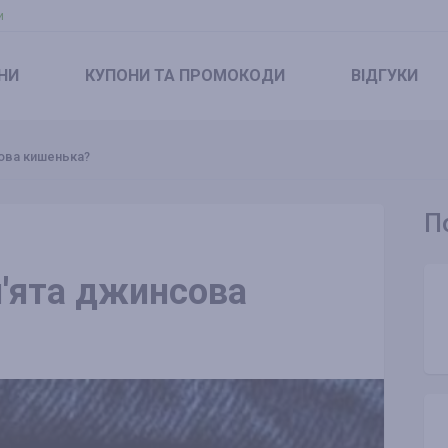
и
НИ
КУПОНИ
ТА ПРОМОКОДИ
ВІДГУКИ
сова кишенька?
П
п'ята джинсова