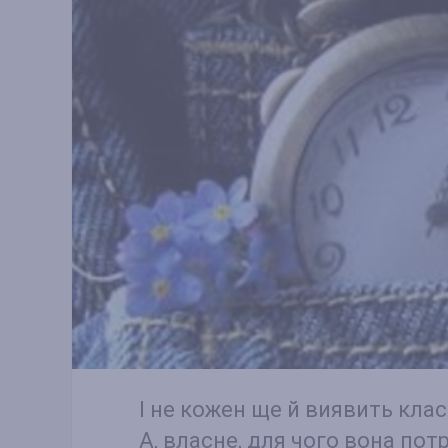
І не кожен ще й виявить кла
А, власне, для чого вона пот