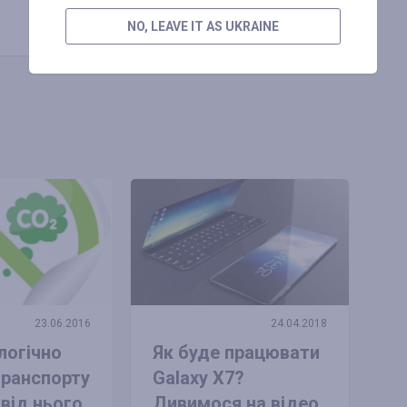
Копіювати посилання
NO, LEAVE IT AS UKRAINE
23.06.2016
24.04.2018
логічно
Як буде працювати
транспорту
Galaxy X7?
 від нього
Дивимося на відео