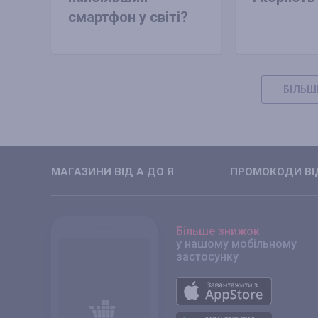
смартфон у світі?
БІЛЬШ
МАГАЗИНИ ВIД А ДО Я
ПРОМОКОДИ ВIД
Більше знижок
у нашому мобільному
застосунку