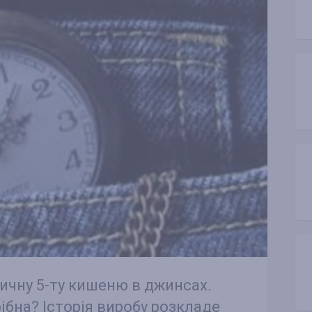
сичну 5-ту кишеню в джинсах.
рібна? Історія виробу розкладе