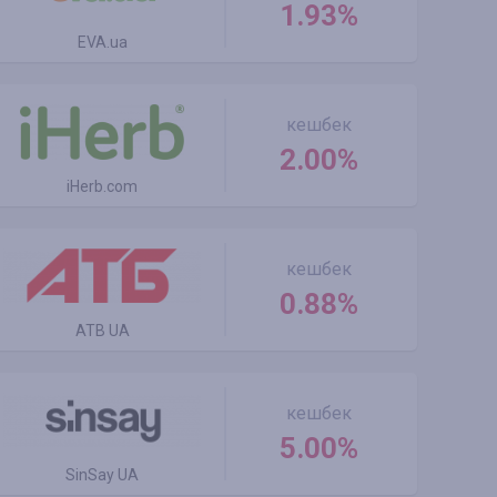
1.93%
EVA.ua
кешбек
2.00%
iHerb.com
кешбек
0.88%
ATB UA
кешбек
5.00%
SinSay UA