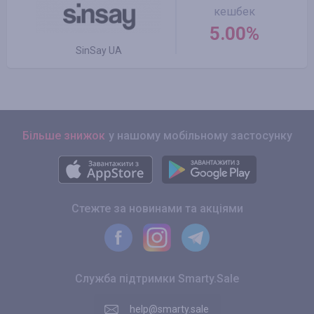
кешбек
5.00%
SinSay UA
Більше знижок
у нашому мобільному застосунку
Стежте за новинами та акціями
Служба підтримки Smarty.Sale
help@smarty.sale