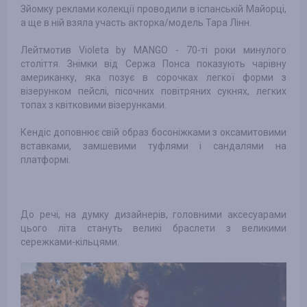
Зйомку реклами колекції проводили в іспанській Майорці,
а ще в ній взяла участь акторка/модель Тара Лінн.
Лейтмотив Violeta by MANGO - 70-ті роки минулого
століття. Знімки від Сержа Понса показують чарівну
американку, яка позує в сорочках легкої форми з
візерунком пейслі, пісочних повітряних сукнях, легких
топах з квітковими візерунками.
Кендіс доповнює свій образ босоніжками з оксамитовими
вставками, замшевими туфлями і сандалями на
платформі.
До речі, на думку дизайнерів, головними аксесуарами
цього літа стануть великі браслети з великими
сережками-кільцями.