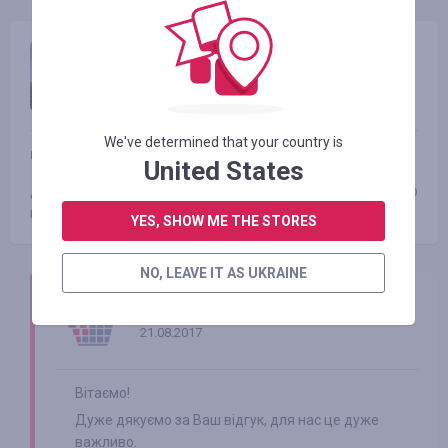
Николай Кузьменко
21.08.2017 20:55
Оцінка:
We've determined that your country is
магазин
AliExpress
United States
Дуже чудова річ,все реально працює,користуюсь близько
півроку,проблем не було)рекомендую)
YES, SHOW ME THE STORES
NO, LEAVE IT AS UKRAINE
Smarty.Sale
21.08.2017
Вітаємо!
Дуже дякуємо за Ваш відгук, для нас це дуже
важливо.