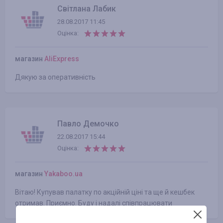
Світлана Лабик
28.08.2017 11:45
Оцінка:
магазин
AliExpress
Дякую за оперативність
Павло Демочко
22.08.2017 15:44
Оцінка:
магазин
Yakaboo.ua
Вітаю! Купував палатку по акційній ціні та ще й кешбек
отримав. Приємно. Буду і надалі співпрацювати