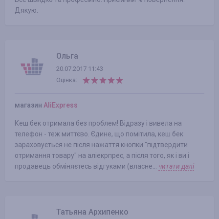
Дякую.
Ольга
20.07.2017 11:43
Оцінка:
магазин
AliExpress
Кеш бек отримала без проблем! Відразу і вивела на
телефон - теж миттєво. Єдине, що помітила, кеш бек
зараховується не після нажаття кнопки "підтвердити
отримання товару" на аліекрпрес, а після того, як і ви і
продавець обміняєтесь відгуками (власне...
читати далі
Татьяна Архипенко