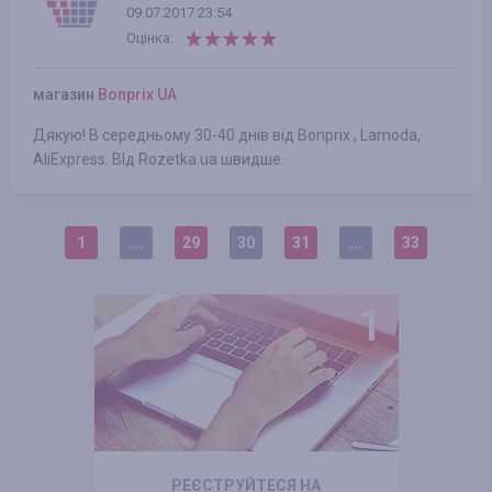
09.07.2017 23:54
Оцінка:
магазин
Bonprix UA
Дякую! В середньому 30-40 днів від Bonprix , Lamoda,
AliExpress. ВІд Rozetka.ua швидше.
1
...
29
30
31
...
33
РЕЄСТРУЙТЕСЯ НА