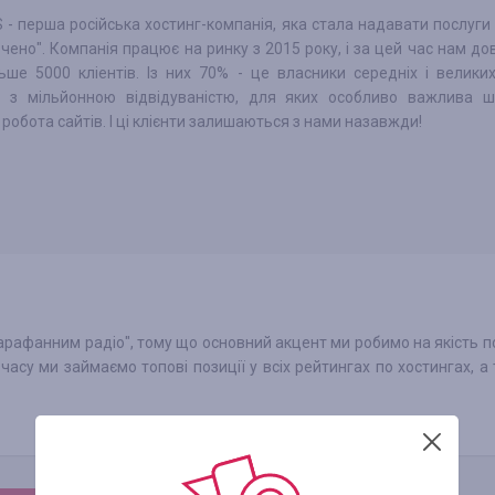
- перша російська хостинг-компанія, яка стала надавати послуги 
чено". Компанія працює на ринку з 2015 року, і за цей час нам дов
ьше 5000 кліентів. Із них 70% - це власники середніх і великих
в з мільйонною відвідуваністю, для яких особливо важлива шв
 робота сайтів. І ці клієнти залишаються з нами назавжди!
сарафанним радіо", тому що основний акцент ми робимо на якість по
часу ми займаємо топові позиції у всіх рейтингах по хостингах, а