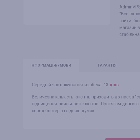
AdminVPS 
"Все вклю
сайти біл
магазині
стабільна
ІНФО
РМАЦІЯ/УМОВИ
ГАРАНТІЯ
Середній час очікування кешбека:
13 днів
Величезна кількість клієнтів приходить до нас за "
підвищення лояльності клієнтів. Протягом довгого 
серед блогерів і лідерів думок.