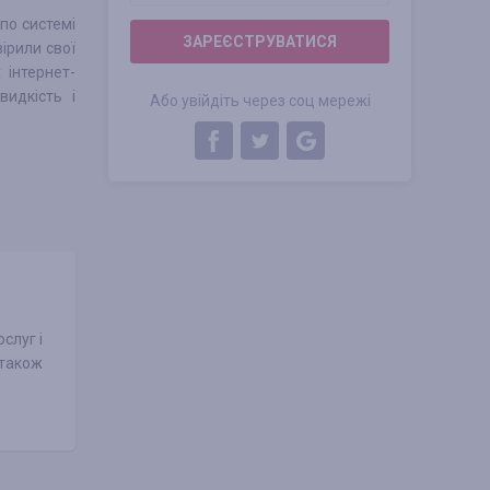
по системі
ЗАРЕЄСТРУВАТИСЯ
ірили свої
 інтернет-
идкість і
Або увійдіть через соц мережі
слуг і
 також