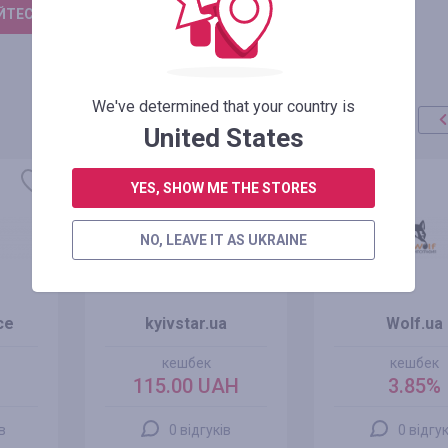
ТЕСЬ, ЩОБ ЗАЛИШИТИ ВІДГУК
We've determined that your country is
United States
YES, SHOW ME THE STORES
NO, LEAVE IT AS UKRAINE
ce
kyivstar.ua
Wolf.ua
кешбек
кешбек
115.00 UAH
3.85%
ів
0 відгуків
0 відгук