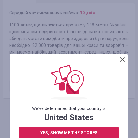
Середній час очікування кешбека:
39 днів
1100 аптек, що піклуються про вас у 138 містах України -
щомісяця ми відкриваємо більше десятка нових аптек,
аби допомагати вам дбати про здоров’я і бути поруч, коли
необхідно. 22 000 товарів для вашої краси та здоров’я —
ми маємо найбільший асортимент серед інших, щоб ви
отримували все за вашим запитом в одній аптеці
Оплачене замовлення
1.00
%
We've determined that your country is
АВТОРИЗУЙТЕСЬ, ЩОБ ЗАЛИШИТИ ВІДГУК
United States
YES, SHOW ME THE STORES