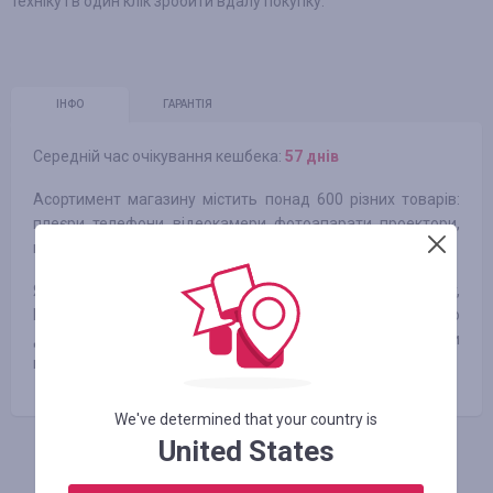
техніку і в один клік зробити вдалу покупку.
ІНФО
ГАРАНТІЯ
Середній час очікування кешбека:
57 днів
Асортимент магазину містить понад 600 різних товарів:
плеєри, телефони, відеокамери, фотоапарати, проектори,
шпигунські товари та різні цікаві гаджети.
Якість збірки та матеріалів на рівні таких брендів, як Sony,
Nokia та інших відомих виробників. На всю продукцію
дають гарантію 1 рік, до того ж перед відправкою вони
перевіряють усі товари на функціонал.
We've determined that your country is
United States
АВТОРИЗУЙТЕСЬ, ЩОБ ЗАЛИШИТИ ВІДГУК