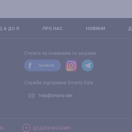
 А ДО Я
ПРО НАС
НОВИНИ
Д
Стежте за новинами та акціями
facebook
Служба підтримки Smarty.Sale
help@smarty.sale
МА
ДОДАТИ
МАГАЗИН