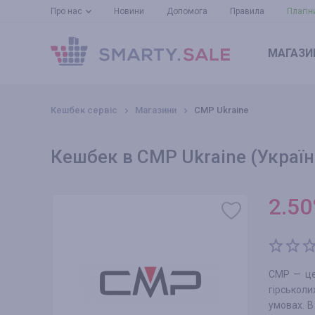
Про нас
Новини
Допомога
Правила
Плагін
МАГАЗИ
Кешбек сервіс
Магазини
CMP Ukraine
Кешбек в CMP Ukraine (Україн
2.50
СМР — це 
гірськоли
умовах. В