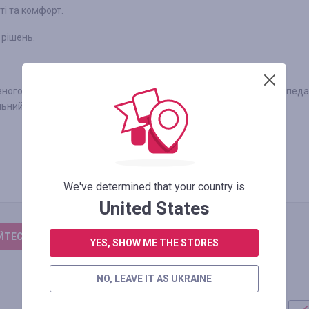
ті та комфорт.
 рішень.
ного відпочинку та видів спорту: катання на лижах та велосипеда
льний.
We've determined that your country is
United States
ТЕСЬ, ЩОБ ЗАЛИШИТИ ВІДГУК
YES, SHOW ME THE STORES
NO, LEAVE IT AS UKRAINE