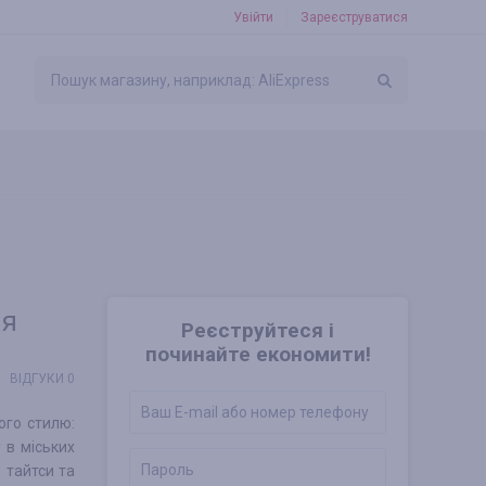
Увійти
Зареєструватися
ня
Реєструйтеся і
починайте економити!
ВІДГУКИ 0
ого стилю:
 в міських
, тайтси та