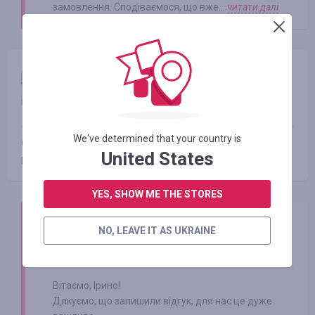
замовлення. Сподіваємося, що вже...
читати далі
Ірина Міленко
01.03.2019 00:25
Оцінка:
We've determined that your country is
Супер, кешбек повернули протягом місяця. Все ок,
United States
рекомендую!!!
YES, SHOW ME THE STORES
Smarty Sale
NO, LEAVE IT AS UKRAINE
01.03.2019
Вітаємо, Ірино!
Дякуємо, що залишили відгук, для нас це дуже