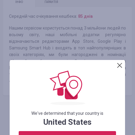
ІНФО
ГАРАНТІЯ
Середній час очікування кешбека:
85 днів
Нашим сервісом користується понад 3 мільйони людей по
всьому світу, наші мобільні додатки регулярно
відзначаються редакторами App Store, Google Play і
Samsung Smart Hub і входять в топ найпопулярніших в
своїх категоріях, ми були нагороджені в номінації
«Кращий розробник» компанією Google, вигравали премію
Рунета «Золотий додаток» (категорія «Відео і розваги»), а
також тричі були номінантами національної премії
«Велика цифра».
АВТОРИЗУЙТЕСЬ, ЩОБ ЗАЛИШИТИ ВІДГУК
We've determined that your country is
United States