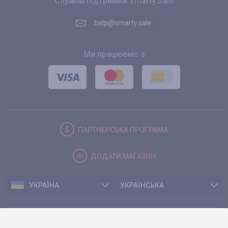
Служба підтримки Smarty.Sale
help@smarty.sale
Ми працюємо з
ПАРТНЕРСЬКА
ПРОГРАМА
ДОДАТИ
МАГАЗИН
УКРАЇНА
УКРАЇНСЬКА
© 2026. Smarty.Sale. All rights reserved.
Клієнтська угода