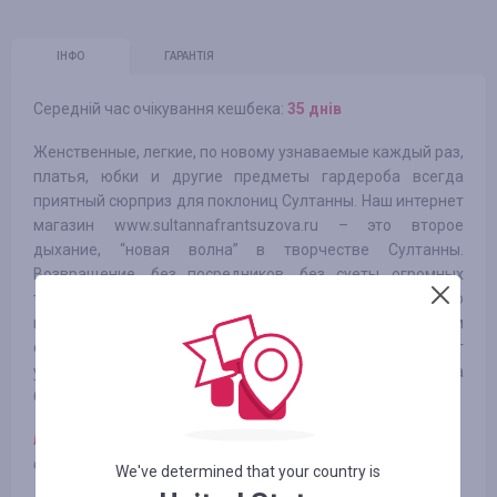
ІНФО
ГАРАНТІЯ
Середній час очікування кешбека:
35 днів
Женственные, легкие, по новому узнаваемые каждый раз,
платья, юбки и другие предметы гардероба всегда
приятный сюрприз для поклониц Султанны. Наш интернет
магазин www.sultannafrantsuzova.ru – это второе
дыхание, “новая волна” в творчестве Султанны.
Возвращение, без посредников, без суеты огромных
торговых центров к прямому диалогу и созданию
небольших, почти персональных коллекций – вот над чем
сейчас работает наша команда. Нет границ, нет
условностей, нет даже часов работы... есть только мечта
быть красивой и неповторимой.
Примечание:
оплаченный заказ из раздела sale
оплачивается по ставке 4%
We've determined that your country is