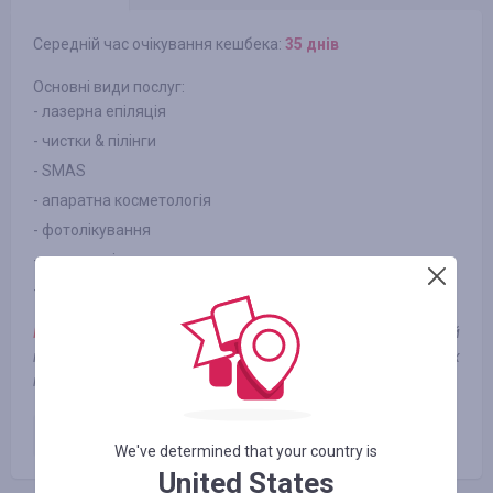
Середній час очікування кешбека:
35 днів
Основні види послуг:
- лазерна епіляція
- чистки & пілінги
- SMAS
- апаратна косметологія
- фотолікування
- доглядові процедури та масаж
- ін'єкції
Примітка:
Кешбек виплачується новому клієнту (новий
клієнт - це той, який не був на сеансах протягом останніх 3-х
місяців, або вперше йде до цього салону)
Оплачена послуга
140.00
UAH
We've determined that your country is
United States