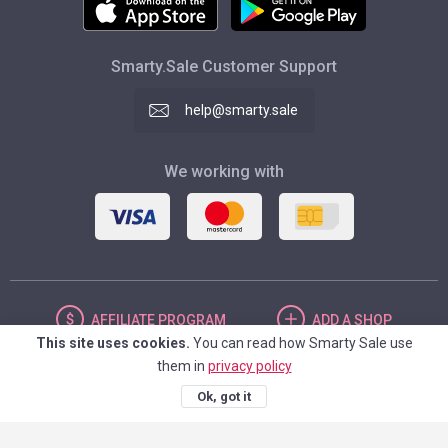
Smarty.Sale Customer Support
help@smarty.sale
We working with
AFFILIATE
PROGRAM
ADD
A SHOP
This site uses cookies.
You can read how Smarty Sale use
them in
privacy policy
UNITED STATES
Ok, got it
© 2026. Smarty.Sale. All rights reserved.
Client agreement
Privacy Policy