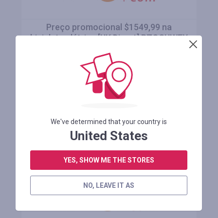
Preço promocional $1549,99 na
bicicleta elétrica [UK Direct] RZOGUWEX
S7 48V
Manter 4 mês
ENTRE PARA VER O CÓDIGO PROMOCIONAL
We've determined that your country is
OBTER CASHBACK
United States
YES, SHOW ME THE STORES
NO, LEAVE IT AS