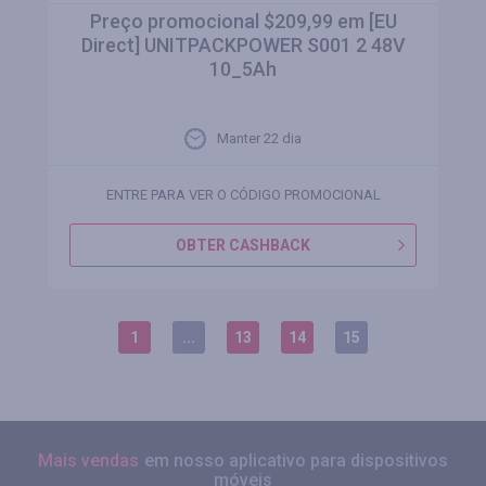
Preço promocional $209,99 em [EU
Direct] UNITPACKPOWER S001 2 48V
10_5Ah
Manter 22 dia
ENTRE PARA VER O CÓDIGO PROMOCIONAL
OBTER CASHBACK
1
...
13
14
15
Mais vendas
em nosso aplicativo para dispositivos
móveis