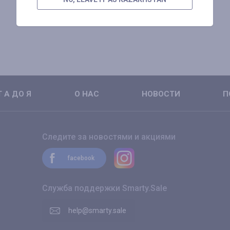
 А ДО Я
О НАС
НОВОСТИ
П
Следите за новостями и акциями
facebook
Служба поддержки Smarty.Sale
help@smarty.sale