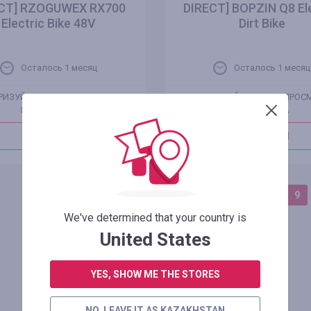
CT] RZOGUWEX RX700
DIRECT] BOPZIN Q8 Ele
Electric Bike 48V
Dirt Bike
Осталось 1 месяц
Осталось 1 месяц
РИЗУЙТЕСЬ ДЛЯ ПРОСМОТРА
АВТОРИЗУЙТЕСЬ ДЛЯ ПРОС
ПРОМОКОДА
ПРОМОКОДА
В МАГАЗИН
В МАГАЗИН
1
...
8
9
We've determined that your country is
United States
YES, SHOW ME THE STORES
NO, LEAVE IT AS KAZAKHSTAN