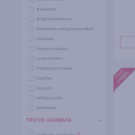
Acessórios
Artigos domésticos
Brinquedos e artigos para bebês
Hardware
Roupas e sapatos
Lazer e turismo
Fragrâncias e beleza
oferta
+100%
Esportes
Serviços
Relógios, joias
Eletrônicos
TIPO DE CASHBACK
hot
Cashback aumentado