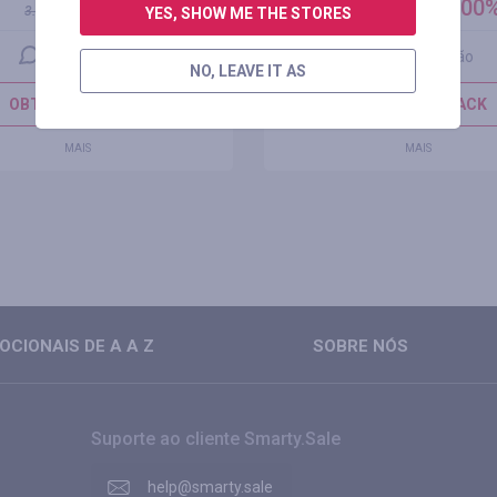
6.75%
até 2.00
3.38
%
até
1.00
%
YES, SHOW ME THE STORES
0 avaliações
1 avaliação
NO, LEAVE IT AS
OBTER CASHBACK
OBTER CASHBACK
MAIS
MAIS
CIONAIS DE A A Z
SOBRE NÓS
Suporte ao cliente Smarty.Sale
help@smarty.sale