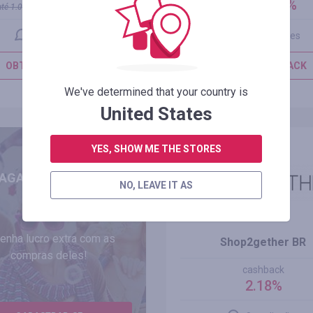
até 2.00%
8.00%
até
1.00
%
4.00
%
1 avaliação
0 avaliações
OBTER CASHBACK
OBTER CASHBACK
We've determined that your country is
MAIS
MAIS
United States
YES, SHOW ME THE STORES
AGA SEUS AMIGOS!
NO, LEAVE IT AS
enha lucro extra com as
Shop2gether BR
compras deles!
cashback
2.18%