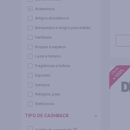
Acessórios
Artigos domésticos
Brinquedos e artigos para bebês
Hardware
Roupas e sapatos
Lazer e turismo
Fragrâncias e beleza
oferta
+100%
Esportes
Serviços
Relógios, joias
Eletrônicos
TIPO DE CASHBACK
hot
Cashback aumentado