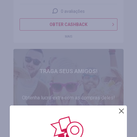
0 avaliações
OBTER CASHBACK
MAIS
TRAGA SEUS AMIGOS!
Obtenha lucro extra com as compras deles!
CADASTRAR-SE