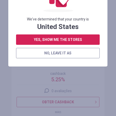
We've determined that your country is
United States
YES, SHOW ME THE STORES
NO, LEAVE IT AS
Woodestic
cashback
5.25%
0 avaliações
OBTER CASHBACK
MAIS