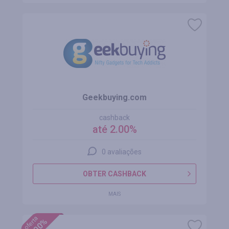
Geekbuying.com
cashback
até 2.00%
0 avaliações
OBTER CASHBACK
MAIS
oferta
+100%