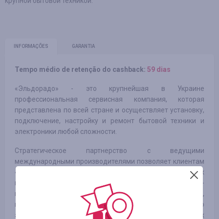
крупной бытовой техникой.
INFORMAÇÕES
GARANTIA
Tempo médio de retenção do cashback:
59 dias
«Эльдорадо» - это крупнейшая в Украине
профессиональная сервисная компания, которая
представлена по всей стране и осуществляет установку,
подключение, настройку и ремонт бытовой техники и
электроники любой сложности.
Стратегическое партнерство с ведущими
международными производителями позволяет клиентам
«Эльдорадо» в числе первых узнавать о впечатляющих
инновациях и получать эксклюзивные новинки. Сегодня -
как и каждый день - лидер национального рынка,
компания Эльдорадо предлагает вам лучшую мировую
электронику, заботясь при этом о комфорте, приятных