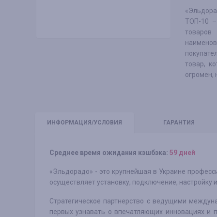
«Эльдорад
ТОП-10 –
товаров
наимено
покупате
товар, к
огромен, 
ИНФО
РМАЦИЯ/УСЛОВИЯ
ГАРАНТИЯ
Среднее время ожидания кэшбэка:
59 дней
«Эльдорадо» - это крупнейшая в Украине професс
осуществляет установку, подключение, настройку 
Стратегическое партнерство с ведущими междун
первых узнавать о впечатляющих инновациях и п