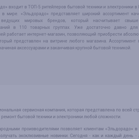
о» входит в ТОП-5 ритейлеров бытовой техники и электроники в 
 в мире. «Эльдорадо» представляет широкий ассортимент кач
 ведущих мировых брендов, который насчитывает свыш
ваний в 110 товарных группах. Уже достаточно давно для
лей работает интернет-магазин, позволяющий приобрести абсол
оторый представлен на витрине любого магазина. Ассортимент 
начиная аксессуарами и заканчивая крупной бытовой техникой.
иональная сервисная компания, которая представлена по всей ст
и ремонт бытовой техники и электроники любой сложности.
ародными производителями позволяет клиентам «Эльдорадо» в
олучать эксклюзивные новинки. Сегодня - как и каждый день -