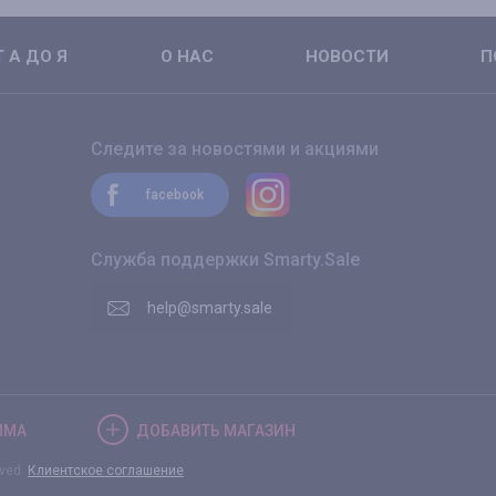
 А ДО Я
О НАС
НОВОСТИ
П
Следите за новостями и акциями
facebook
Служба поддержки Smarty.Sale
help@smarty.sale
ММА
ДОБАВИТЬ
МАГАЗИН
rved.
Клиентское соглашение