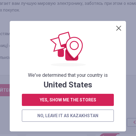
гает вам лучшую мировую электронику, заботясь при этом о ком
х покупок.
астями будут отклонены при сверке.
ниц) с кешбек-сервиса не оплачиваются.
ильном приложении магазина Эльдорадо (Android или iOS).
We've determined that your country is
United States
ЙТЕСЬ, ЧТОБЫ ОСТАВИТЬ ОТЗЫВ
YES, SHOW ME THE STORES
NO, LEAVE IT AS KAZAKHSTAN