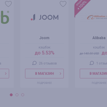
акция
+100%
Joom
Alibaba
кэшбэк
кэшбэк
до 5.53%
до
до
140.00
USD
а
26 отзывов
1 отзы
В МАГАЗИН
В МАГАЗИ
ПОДРОБНЕЕ
ПОДРОБНЕЕ