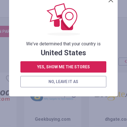
N PARA DEIXAR UM COMENTÁRIO
We've determined that your country is
United States
YES, SHOW ME THE STORES
oferta
+100%
NO, LEAVE IT AS
Geekbuying.com
dhgate.c