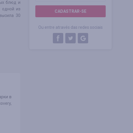
ных блюд и
а одной из
CADASTRAR-SE
высила 30
Ou entre através das redes sociais
арки в
overy,