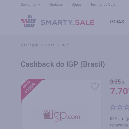
Sobre nós
Notícias
Ajuda
Termos de Uso
LOJAS
Cashback
Lojas
IGP
Cashback do IGP (Brasil)
3.85
oferta
%
+100%
7.70
IGP.com (
производс