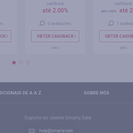
cashback
cashback
%
até 2.00%
até 
até
1.00
%
es
0 avaliações
1 avalia
ACK
OBTER CASHBACK
OBTER CASH
MAIS
MAIS
CIONAIS DE A A Z
SOBRE NÓS
Suporte ao cliente Smarty.Sale
help@smarty.sale