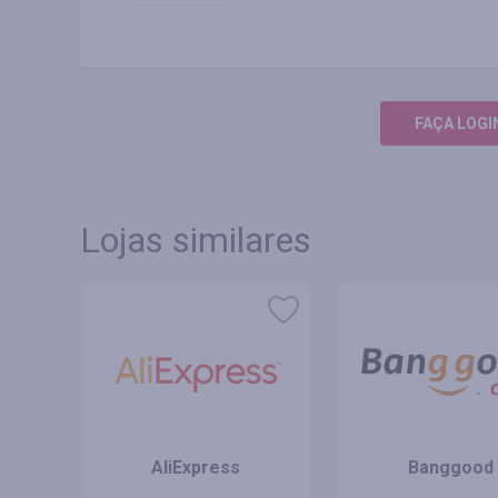
FAÇA LOGI
Lojas similares
es
AliExpress
Banggood