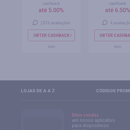
cashback
cashback
até 5.00%
até 6.50
s
2316 avaliações
4 avaliaçõ
CK
OBTER CASHBACK
OBTER CASHB
MAIS
MAIS
LOJAS DE A A Z
CÓDIGOS PROMO
Mais vendas
em nosso aplicativo
para dispositivos