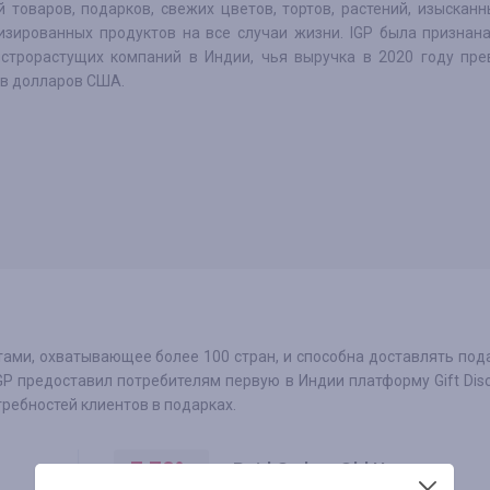
й товаров, подарков, свежих цветов, тортов, растений, изыскан
изированных продуктов на все случаи жизни. IGP была признан
строрастущих компаний в Индии, чья выручка в 2020 году пре
в долларов США.
ами, охватывающее более 100 стран, и способна доставлять под
GP предоставил потребителям первую в Индии платформу Gift Disc
ребностей клиентов в подарках.
7.70
%
Paid Order- Old User