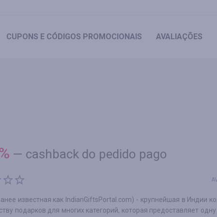
CUPONS
E CÓDIGOS PROMOCIONAIS
AVALIAÇÕES
%
—
cashback do pedido pago
A
ранее известная как IndianGiftsPortal.com) - крупнейшая в Индии к
тву подарков для многих категорий, которая предоставляет одну