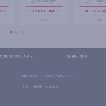
es
0 avaliações
1 avalia
ACK
OBTER CASHBACK
OBTER CASH
MAIS
MAIS
CIONAIS DE A A Z
SOBRE NÓS
Suporte ao cliente Smarty.Sale
help@smarty.sale