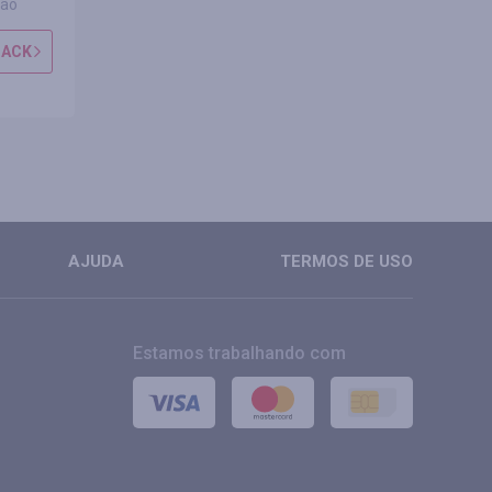
ção
0 avaliações
0 avali
BACK
OBTER CASHBACK
OBTER CAS
MAIS
MAIS
AJUDA
TERMOS DE USO
Estamos trabalhando com