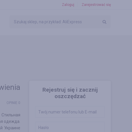
Zaloguj
Zarejestrować się
wienia
Rejestruj się i zacznij
oszczędzać
OPINIE 0
 Стильная
ая одежда.
й Украине