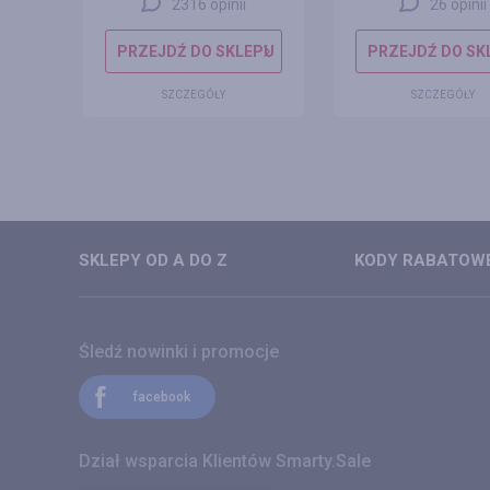
2316 opinii
26 opinii
EPU
PRZEJDŹ DO SKLEPU
PRZEJDŹ DO SK
SZCZEGÓŁY
SZCZEGÓŁY
SKLEPY OD A DO Z
KODY RABATOWE
Śledź nowinki i promocje
facebook
Dział wsparcia Klientów Smarty.Sale