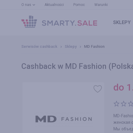
O nas
Aktualności
Pomoc
Warunki
SKLEPY
Serwisów cashback
Sklepy
MD Fashion
Cashback w MD Fashion (Polsk
do
1
MD-Fashi
женская 
Мы объед