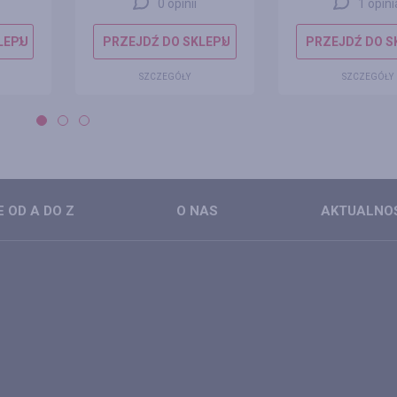
0 opinii
1 opini
LEPU
PRZEJDŹ DO SKLEPU
PRZEJDŹ DO S
SZCZEGÓŁY
SZCZEGÓŁY
 OD A DO Z
O NAS
AKTUALNO