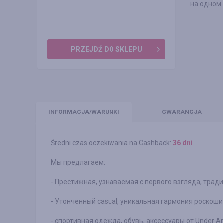
на одном
PRZEJDŹ DO SKLEPU
INFO
RMACJA/WARUNKI
GWARANCJA
Średni czas oczekiwania na Cashback:
36 dni
Мы предлагаем:
- Престижная, узнаваемая с первого взгляда, традиц
- Утонченный casual, уникальная гармония роскоши 
- спортивная одежда, обувь, аксессуары от Under A