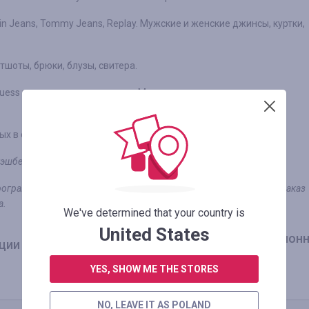
in Jeans, Tommy Jeans, Replay. Мужские и женские джинсы, куртки,
тшоты, брюки, блузы, свитера.
Guess на разные случаи жизни. Мужские повседневные сумки:
ых в одном магазине.
кэшбек не начисляется
граммы, то фактически это скидка. И за покупку этого товара заказ
а.
We've determined that your country is
United States
Оплаченный заказ акцион
0.88
%
ции
товара
YES, SHOW ME THE STORES
NO, LEAVE IT AS POLAND