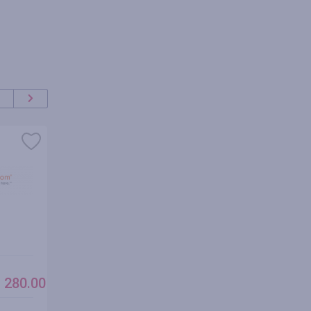
KICKS CREW US
Banggo
Cashback
Cashbac
 280.00 USD
2.10%
do 6.5