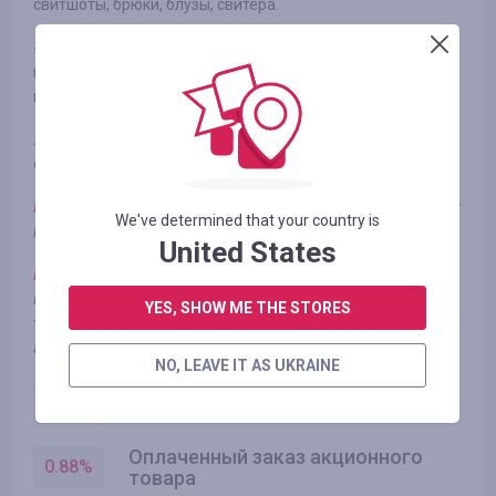
свитшоты, брюки, блузы, свитера.
- Аксессуары для работы и спорта. Женские сумки Guess
на разные случаи жизни. Мужские повседневные сумки:
мессенджеры, дорожные, кросс-боди и т.д.
Лучшие бренды MD-Fashion для самых взыскательных в
одном магазине.
Примечание:
При заказе из раздела "Рекомендации" кэшбек
We've determined that your country is
не начисляется
United States
Примечание**:
Если используются бонусы клубной
программы, то фактически это скидка. И за покупку этого
YES, SHOW ME THE STORES
товара заказ начисляется как оплаченный заказ
акционного товара.
NO, LEAVE IT AS UKRAINE
Оплаченный заказ без акции
1.46
%
Оплаченный заказ акционного
0.88
%
товара