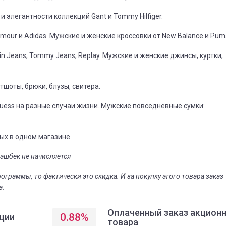
и элегантности коллекций Gant и Tommy Hilfiger.
rmour и Adidas. Мужские и женские кроссовки от New Balance и Pum
in Jeans, Tommy Jeans, Replay. Мужские и женские джинсы, куртки,
тшоты, брюки, блузы, свитера.
Guess на разные случаи жизни. Мужские повседневные сумки:
ых в одном магазине.
кэшбек не начисляется
граммы, то фактически это скидка. И за покупку этого товара заказ
а.
Оплаченный заказ акцион
0.88
%
ции
товара