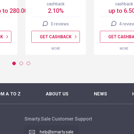
cashback
cashback
 to 280.00 USD
2.10%
up to 6.5
0 reviews
4 revie
CK
GET CASHBACK
GET CASHB
MORE
MORE
M A TO Z
ABOUT US
NEWS
Smarty.Sale Customer Support
help@smarty.sale