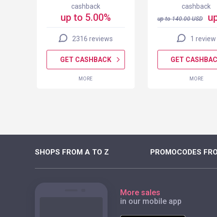
cashback
cashback
up to 5.00%
up
up to
140.00
USD
2316 reviews
1 review
K
GET CASHBACK
GET CASHBA
MORE
MORE
SHOPS FROM A TO Z
PROMOCODES FRO
More sales
in our mobile app