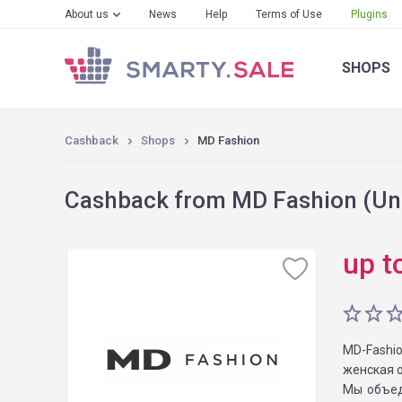
About us
News
Help
Terms of Use
Plugins
SHOPS
Cashback
Shops
MD Fashion
Cashback from MD Fashion (Uni
up t
MD-Fashi
женская 
Мы объед