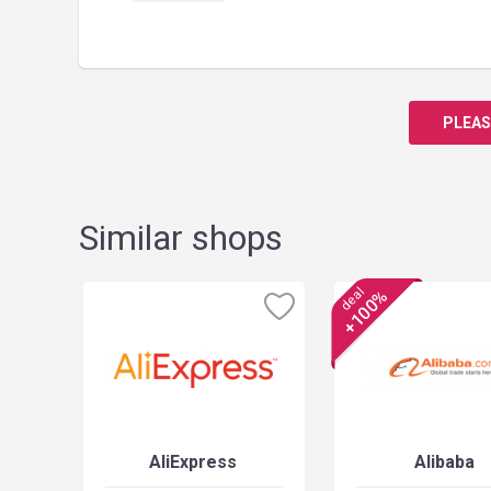
PLEAS
Similar shops
deal
+100%
AliExpress
Alibaba