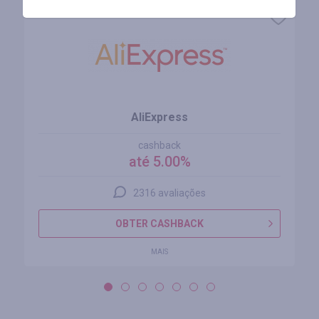
AliExpress
cashback
até 5.00%
2316 avaliações
OBTER CASHBACK
MAIS