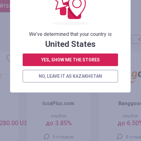
ЙТЕСЬ, ЧТОБЫ ОСТАВИТЬ ОТЗЫВ
We've determined that your country is
United States
YES, SHOW ME THE STORES
NO, LEAVE IT AS KAZAKHSTAN
IssaPlus.com
Banggoo
кэшбэк
кэшбэк
280.00 USD
до 3.85%
до 6.50
9 отзывов
4 отзы