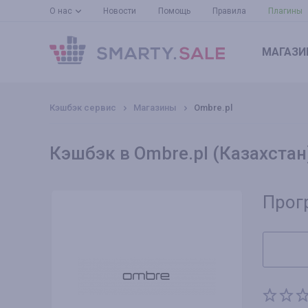
О нас
Новости
Помощь
Правила
Плагины
МАГАЗИ
Кэшбэк сервис
Магазины
Ombre.pl
Кэшбэк в Ombre.pl (Казахстан
Прог