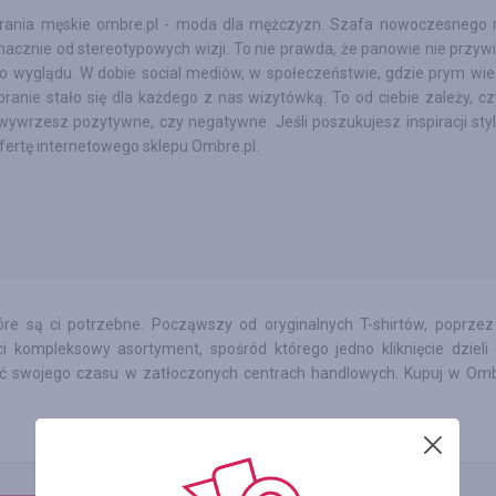
rania męskie ombre.pl - moda dla mężczyzn. Szafa nowoczesnego
znacznie od stereotypowych wizji. To nie prawda, że panowie nie przyw
o wyglądu. W dobie social mediów, w społeczeństwie, gdzie prym wi
branie stało się dla każdego z nas wizytówką. To od ciebie zależy, c
wywrzesz pozytywne, czy negatywne. Jeśli poszukujesz inspiracji styl
fertę internetowego sklepu Ombre.pl.
re są ci potrzebne. Począwszy od oryginalnych T-shirtów, poprzez 
 kompleksowy asortyment, spośród którego jedno kliknięcie dzieli 
ć swojego czasu w zatłoczonych centrach handlowych. Kupuj w Ombr