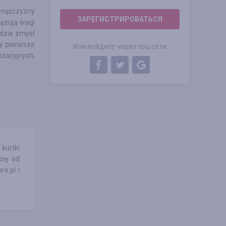
 mężczyzny
ЗАРЕГИСТРИРОВАТЬСЯ
iązują wagi
edzie zmysł
zy pierwsze
Или войдите через соц сети
izacyjnych,
kurtki
cię od
e.pl i