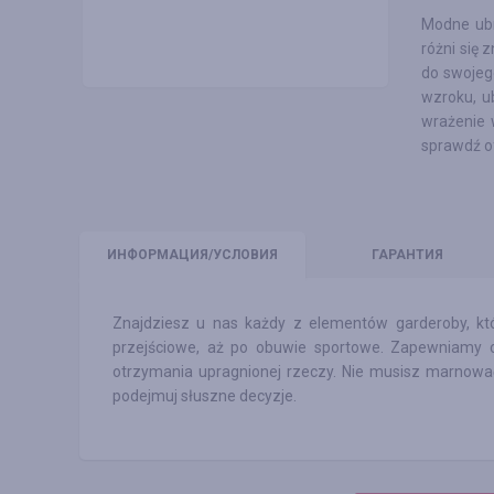
Modne ub
różni się 
do swojeg
wzroku, u
wrażenie 
sprawdź o
ИНФО
РМАЦИЯ/УСЛОВИЯ
ГАРАНТИЯ
Znajdziesz u nas każdy z elementów garderoby, któ
przejściowe, aż po obuwie sportowe. Zapewniamy ci
otrzymania upragnionej rzeczy. Nie musisz marnowa
podejmuj słuszne decyzje.