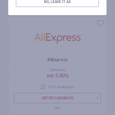
NO, LEAVE IT AS
Lojas similares
AliExpress
cashback
até 5.00%
2316 avaliações
OBTER CASHBACK
MAIS