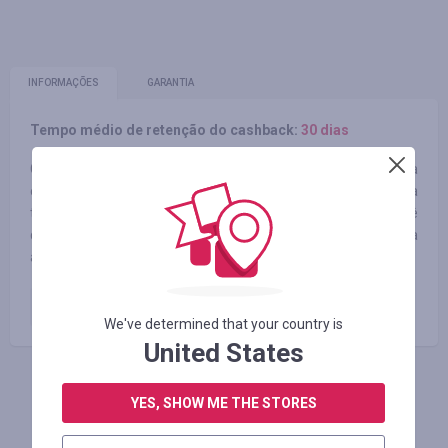
INFORMAÇÕES
GARANTIA
Tempo médio de retenção do cashback:
30 dias
Graças ao entusiasmo, dedicação e trabalho árduo de toda a
equipe da Rayna, a empresa é considerada pioneira na
tendência de viagens e turismo. Não importa para onde você
queira ir, a Rayna garante segurança e conforto durante toda
a sua estadia.
pagamento do pedido
4.00
%
We've determined that your country is
United States
FAÇA LOGIN PARA DEIXAR UM COMENTÁRIO
YES, SHOW ME THE STORES