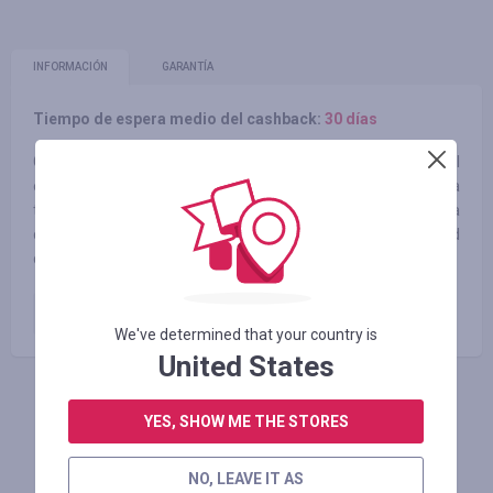
INFORMACIÓN
GARANTÍA
Tiempo de espera medio del cashback:
30 días
Gracias al entusiasmo, dedicación y trabajo duro de todo el
equipo de Rayna, la compañía es considerada pionera en la
tendencia del segmento de viajes y turismo. No importa a
dónde desees ir, Rayna garantiza seguridad y comodidad
durante toda tu estancia.
pago del pedido
4.00
%
We've determined that your country is
United States
INICIE SESIÓN PARA DEJAR UNA RESEÑA
YES, SHOW ME THE STORES
NO, LEAVE IT AS