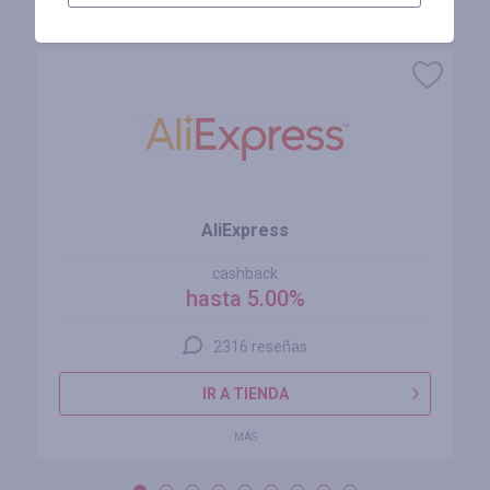
Tiendas similares
AliExpress
cashback
hasta 5.00%
2316 reseñas
IR A TIENDA
MÁS