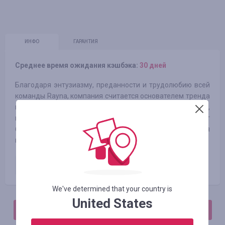
ИНФО
ГАРАНТИЯ
Среднее время ожидания кэшбэка:
30 дней
Благодаря энтузиазму, преданности и трудолюбию всей
команды Rayna, компания считается основателем тренда
в сегменте путешествий и туризма. Независимо от того,
куда Вы бы хотела поехать, Rayna гарантирует
безопасность и комфорт на протяжении всего время
прибывания.
Paid order
4.00
%
We've determined that your country is
United States
АВТОРИЗИРУЙТЕСЬ, ЧТОБЫ ОСТАВИТЬ ОТЗЫВ