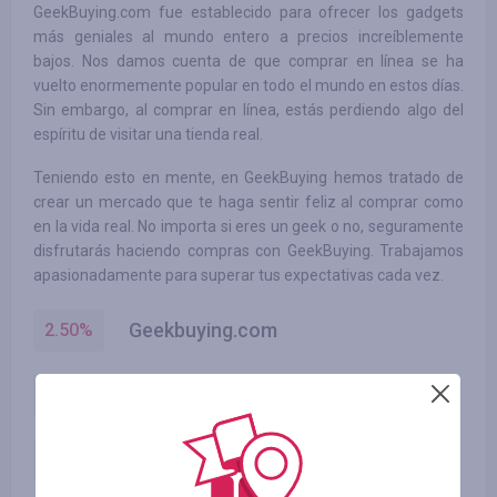
GeekBuying.com fue establecido para ofrecer los gadgets
más geniales al mundo entero a precios increíblemente
bajos. Nos damos cuenta de que comprar en línea se ha
vuelto enormemente popular en todo el mundo en estos días.
Sin embargo, al comprar en línea, estás perdiendo algo del
espíritu de visitar una tienda real.
Teniendo esto en mente, en GeekBuying hemos tratado de
crear un mercado que te haga sentir feliz al comprar como
en la vida real. No importa si eres un geek o no, seguramente
disfrutarás haciendo compras con GeekBuying. Trabajamos
apasionadamente para superar tus expectativas cada vez.
Geekbuying.com
2.50
%
Geekbuying.com
3.50
%
Geekbuying.com
3.00
%