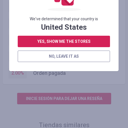
Geekbuying.com
2.50
%
We've determined that your country is
Categoría 3
4.00
%
United States
Categoría 2
3.00
%
YES, SHOW ME THE STORES
Categoría 1
2.50
%
NO, LEAVE IT AS
Orden pagada
2.00
%
INICIE SESIÓN PARA DEJAR UNA RESEÑA
Tiendas similares