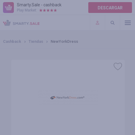
Smarty.Sale - cashback
DESCARGAR
Play Market:
TÉRMINOS DE USO
COMPLEMENTOS
Cashback
Tiendas
NewYorkDress