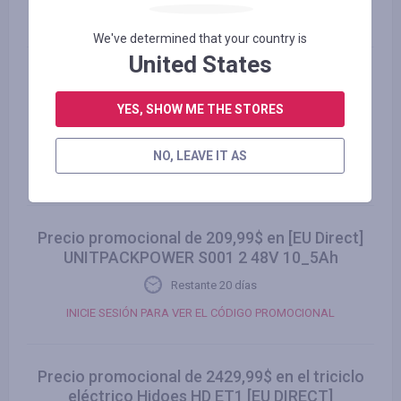
INICIE SESIÓN PARA VER EL CÓDIGO PROMOCIONAL
We've determined that your country is
United States
Precio promocional de 159,99$ en la
almohadilla Formill FT33 Walking Pad Under
YES, SHOW ME THE STORES
[EU Direct]
Restante 20 días
NO, LEAVE IT AS
INICIE SESIÓN PARA VER EL CÓDIGO PROMOCIONAL
Precio promocional de 209,99$ en [EU Direct]
UNITPACKPOWER S001 2 48V 10_5Ah
Restante 20 días
INICIE SESIÓN PARA VER EL CÓDIGO PROMOCIONAL
Precio promocional de 2429,99$ en el triciclo
eléctrico Hidoes HD ET1 [EU DIRECT]