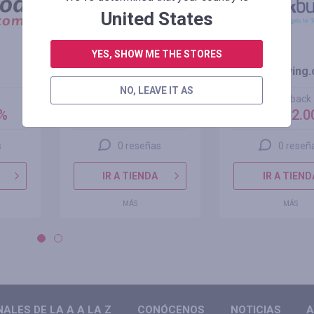
United States
YES, SHOW ME THE STORES
SUNSKY.com
Geekbuying
NO, LEAVE IT AS
cashback
cashback
0%
6.75%
hasta 2.
3.38
%
s
0 reseñas
0 reseñ
IR A TIENDA
IR A TIEND
MÁS
MÁS
LES DE LA A A LA Z
CONÓCENOS
NOTICIAS
A