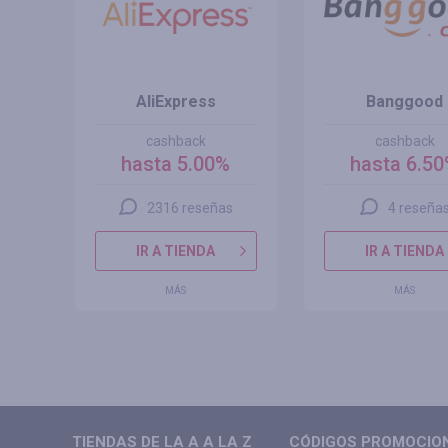
AliExpress
Banggood
cashback
cashback
hasta 5.00%
hasta 6.5
2316 reseñas
4 reseña
IR A TIENDA
IR A TIENDA
MÁS
MÁS
TIENDAS DE LA A A LA Z
CÓDIGOS PROMOCIONA