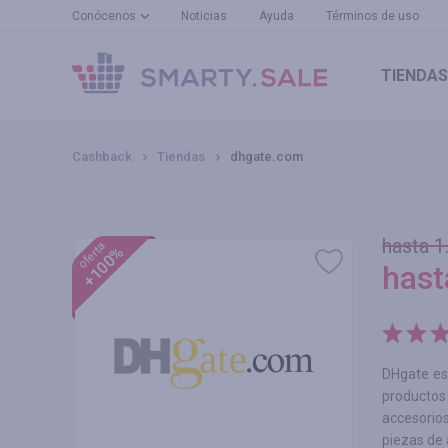
Conócenos
Noticias
Ayuda
Términos de uso
TIENDAS
Cashback
Tiendas
dhgate.com
hasta 1
oferta
+100%
has
DHgate es
productos
accesorios
piezas de 