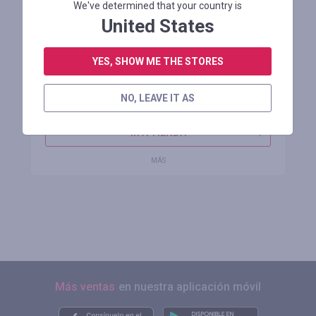
We've determined that your country is
United States
dhgate.com
cashback
YES, SHOW ME THE STORES
hasta 2.00%
hasta
1.00
%
NO, LEAVE IT AS
1 reseña
IR A TIENDA
MÁS
Más ventas
en nuestra aplicación móvil