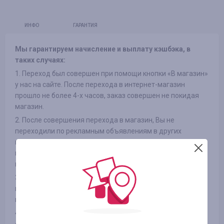
ИНФО
ГАРАНТИЯ
Мы гарантируем начисление и выплату кэшбэка, в
таких случаях:
1. Переход был совершен при помощи кнопки «В магазин»
у нас на сайте. После перехода в интернет-магазин
прошло не более 4-х часов, заказ совершен не покидая
магазин.
2. После совершения перехода в магазин, Вы не
переходили по рекламным объявлениям в других
источниках и не переходили из рассылок интернет-
магазинов на сайт, так же не использовали сторонние
промокоды
3. Выбранный Вами товар участвует в кэшбэке (в
некоторых интернет-магазинах есть разделение на
категории, смотрите вкладку «ИНФОРМАЦИЯ/УСЛОВИЯ» )
4. После оплаты товара Вами в интернет-магазине, Вы не