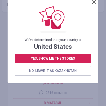
Промокоды отсутствуют
Похожие магазины
We've determined that your country is
United States
YES, SHOW ME THE STORES
AliExpress
NO, LEAVE IT AS KAZAKHSTAN
кэшбэк
до 5.00%
2316 отзывов
В МАГАЗИН