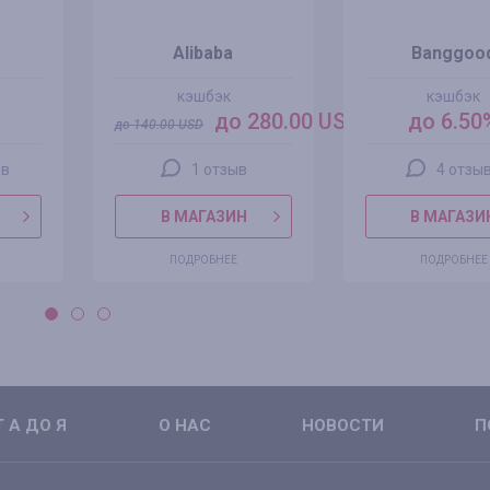
Alibaba
Banggoo
кэшбэк
кэшбэк
до 280.00 USD
до 6.50
до
140.00
USD
ов
1 отзыв
4 отзы
В МАГАЗИН
В МАГАЗИ
ПОДРОБНЕЕ
ПОДРОБНЕЕ
 А ДО Я
О НАС
НОВОСТИ
П