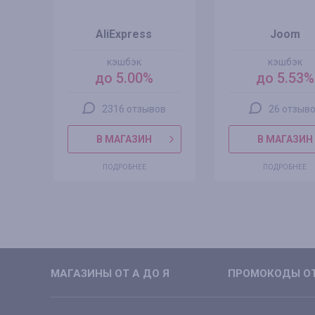
AliExpress
Joom
кэшбэк
кэшбэк
%
до 5.00%
до 5.53%
2316 отзывов
26 отзыв
В МАГАЗИН
В МАГАЗИН
ПОДРОБНЕЕ
ПОДРОБНЕЕ
МАГАЗИНЫ ОТ А ДО Я
ПРОМОКОДЫ ОТ