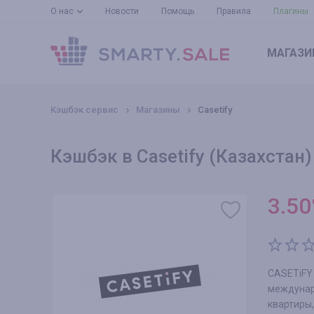
О нас
Новости
Помощь
Правила
Плагины
МАГАЗИ
Кэшбэк сервис
Магазины
Casetify
Кэшбэк в Casetify (Казахстан)
3.50
CASETiFY
междунар
квартиры,