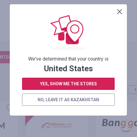
3.50
%
Существующий клиент
ЙТЕСЬ, ЧТОБЫ ОСТАВИТЬ ОТЗЫВ
We've determined that your country is
United States
YES, SHOW ME THE STORES
NO, LEAVE IT AS KAZAKHSTAN
акция
+100%