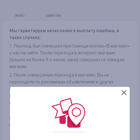
ИНФО
ГАРАНТИЯ
Мы гарантируем начисление и выплату кэшбэка, в
таких случаях:
1. Переход был совершен при помощи кнопки «В магазин»
у нас на сайте. После перехода в интернет-магазин
прошло не более 4-х часов, заказ совершен не покидая
магазин.
2. После совершения перехода в магазин, Вы не
переходили по рекламным объявлениям в других
источниках и не переходили из рассылок интернет-
магазинов на сайт, так же не использовали сторонние
промокоды
3. Выбранный Вами товар участвует в кэшбэке (в
некоторых интернет-магазинах есть разделение на
категории, смотрите вкладку «ИНФОРМАЦИЯ/УСЛОВИЯ» )
4. После оплаты товара Вами в интернет-магазине, Вы не