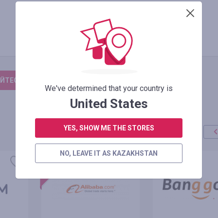
ЙТЕСЬ, ЧТОБЫ ОСТАВИТЬ ОТЗЫВ
We've determined that your country is
United States
YES, SHOW ME THE STORES
NO, LEAVE IT AS KAZAKHSTAN
акция
+100%