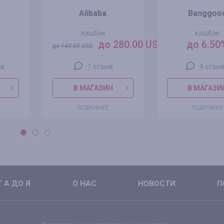
Alibaba
Banggoo
кэшбэк
кэшбэк
до 280.00 USD
до 6.50
до
140.00
USD
ов
1 отзыв
4 отзы
В МАГАЗИН
В МАГАЗИ
ПОДРОБНЕЕ
ПОДРОБНЕЕ
 А ДО Я
О НАС
НОВОСТИ
П